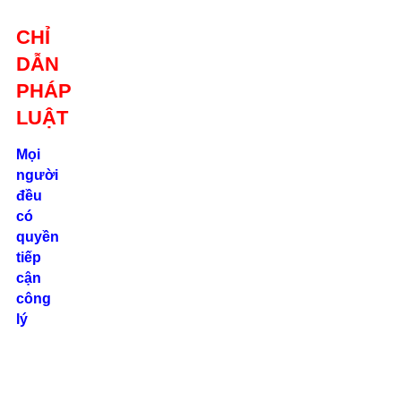
Giới thiệu
CHỈ
Liên hệ
DẪN
location_on
Số 24/2B
PHÁP
Đường Võ
Oanh, P. 25, Q.
LUẬT
Bình Thạnh, Tp.
Hồ Chí Minh
Mọi
người
phone
đều
0862.000.639
có
quyền
tiếp
cận
công
lý