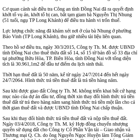
Cơ quan cảnh sát điều tra Công an tỉnh Đồng Nai đã ra quyết định
khởi tố vụ án, khởi tố bị can, bắt tạm giam bà Nguyễn Thị Nhung
(51 tuổi, ngụ TP Long Khánh) để điều tra hành vi trốn thuế.
Lực lượng chức năng đã khám xét nơi ở của bà Nhung ở phường
Bảo Vinh (TP Long Khánh), thu giữ nhiều tài liệu liên quan.
Theo hồ sơ điều tra, ngày 30/3/2015, Công ty Th. M. được UBND
tỉnh Đồng Nai cho thuê thửa đất số 14, số 15 tờ bản đồ số 33 địa chỉ
tại phường Bửu Hòa, TP. Biên Hòa, tỉnh Đồng Nai với tổng diện
tích là 30.961,1m2 để đầu tư điểm du lịch sinh thái.
Thời hạn thuê đất là 50 năm, kể từ ngày 24/7/2014 đến hết ngày
24/7/2064. Hình thức trả tiền thuê đất là trả tiền hàng năm.
Sau khi được giao đất Công ty Th. M. không triển khai bất cứ hạng
mục nào của dự án đầu tư, đồng thời xin thay đổi hình thức trả tiền
thuê đất từ trả theo hàng năm sang hình thức trả tiền một lần cho cả
thời gian thuê đất và được UBND tỉnh Đồng Nai chấp thuận.
Sau khi thay đổi hình thức trả tiền thuê đất và nộp tiền thuê đất.
Ngày 03/4/2018, Công ty Th. M. ký Hợp đồng chuyển nhượng
quyền sử dụng đất cho Công ty Cổ Phần Vận tải – Giao nhận và
Thương mại Q. Ch. do ông Nguyễn Ngọc Huyện làm Tổng Giám