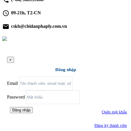
phone
schedule
09-21h, T2-CN
email
cskh@chidanphaply.com.vn
×
Đăng nhập
Email
Password
Đăng nhập
Quên mật khẩu
Đăng ký thành viên