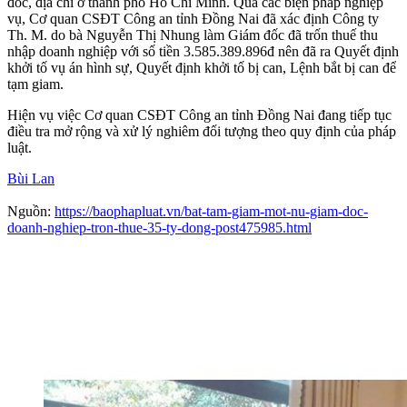
đốc, địa chỉ ở thành phố Hồ Chí Minh. Qua các biện pháp nghiệp
vụ, Cơ quan CSĐT Công an tỉnh Đồng Nai đã xác định Công ty
Th. M. do bà Nguyễn Thị Nhung làm Giám đốc đã trốn thuế thu
nhập doanh nghiệp với số tiền 3.585.389.896đ nên đã ra Quyết định
khởi tố vụ án hình sự, Quyết định khởi tố bị can, Lệnh bắt bị can để
tạm giam.
Hiện vụ việc Cơ quan CSĐT Công an tỉnh Đồng Nai đang tiếp tục
điều tra mở rộng và xử lý nghiêm đối tượng theo quy định của pháp
luật.
Bùi Lan
Nguồn:
https://baophapluat.vn/bat-tam-giam-mot-nu-giam-doc-
doanh-nghiep-tron-thue-35-ty-dong-post475985.html