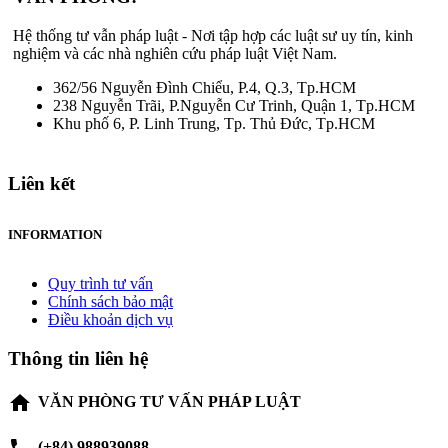
Hệ thống tư vẫn pháp luật - Nơi tập hợp các luật sư uy tín, kinh
nghiệm và các nhà nghiên cứu pháp luật Việt Nam.
362/56 Nguyễn Đình Chiểu, P.4, Q.3, Tp.HCM
238 Nguyễn Trãi, P.Nguyễn Cư Trinh, Quận 1, Tp.HCM
Khu phố 6, P. Linh Trung, Tp. Thủ Đức, Tp.HCM
Liên kết
INFORMATION
Quy trình tư vấn
Chính sách bảo mật
Điều khoản dịch vụ
Thông tin liên hệ
home
VĂN PHÒNG TƯ VẤN PHÁP LUẬT
(+84) 988939088