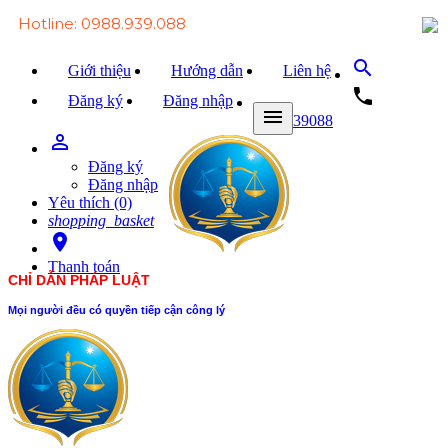
Hotline: 0988.939.088
search
Giới thiệu
Hướng dẫn
Liên hệ
local_phone
Đăng ký
Đăng nhập
menu
0988939088
person_outline
Trang chủ
Đăng ký
Văn bản Luật
Đăng nhập
Yêu thích (0)
Văn bản Đảng
shopping_basket
room
Tài liệu
Thanh toán
CHỈ DẪN PHÁP LUẬT
Xét xử
Mọi người đều có quyền tiếp cận công lý
Hỏi - đáp
Trao đổi
Tin tức