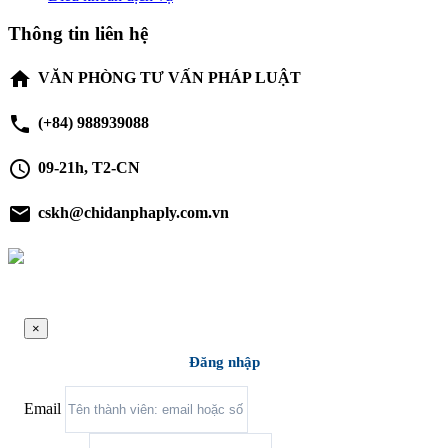
Thông tin liên hệ
home
VĂN PHÒNG TƯ VẤN PHÁP LUẬT
phone
(+84) 988939088
schedule
09-21h, T2-CN
email
cskh@chidanphaply.com.vn
×
Đăng nhập
Email