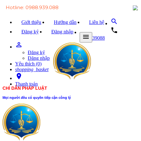
Hotline: 0988.939.088
search
Giới thiệu
Hướng dẫn
Liên hệ
local_phone
Đăng ký
Đăng nhập
menu
0988939088
person_outline
Trang chủ
Đăng ký
Văn bản Luật
Đăng nhập
Yêu thích (0)
Văn bản Đảng
shopping_basket
room
Tài liệu
Thanh toán
CHỈ DẪN PHÁP LUẬT
Xét xử
Mọi người đều có quyền tiếp cận công lý
Hỏi - đáp
Trao đổi
Tin tức