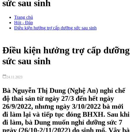
sức sau sinh
Trang chủ
Hỏi - Đáp
Điều kiện hưởng trợ cấp dưỡng sức sau sinh
Điều kiện hưởng trợ cấp dưỡng
sức sau sinh
calendar_today
24.11.2023
Bà Nguyễn Thị Dung (Nghệ An) nghỉ chế
độ thai sản từ ngày 27/3 đến hết ngày
26/9/2022, nhưng ngày 3/10/2022 bà mới
đi làm lại và tiếp tục đóng BHXH. Sau khi
đi làm, bà Dung muốn nghỉ dưỡng sức 7
ngày (26/10-2/11/2022) do sinh mổ. Vậy bà