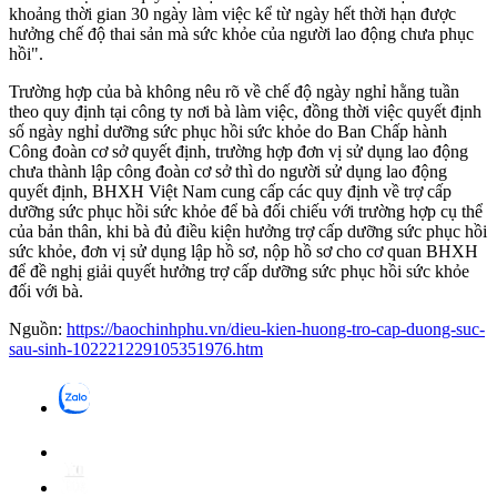
khoảng thời gian 30 ngày làm việc kể từ ngày hết thời hạn được
hưởng chế độ thai sản mà sức khỏe của người lao động chưa phục
hồi".
Trường hợp của bà không nêu rõ về chế độ ngày nghỉ hằng tuần
theo quy định tại công ty nơi bà làm việc, đồng thời việc quyết định
số ngày nghỉ dưỡng sức phục hồi sức khỏe do Ban Chấp hành
Công đoàn cơ sở quyết định, trường hợp đơn vị sử dụng lao động
chưa thành lập công đoàn cơ sở thì do người sử dụng lao động
quyết định, BHXH Việt Nam cung cấp các quy định về trợ cấp
dưỡng sức phục hồi sức khỏe để bà đối chiếu với trường hợp cụ thể
của bản thân, khi bà đủ điều kiện hưởng trợ cấp dưỡng sức phục hồi
sức khỏe, đơn vị sử dụng lập hồ sơ, nộp hồ sơ cho cơ quan BHXH
để đề nghị giải quyết hưởng trợ cấp dưỡng sức phục hồi sức khỏe
đối với bà.
Nguồn:
https://baochinhphu.vn/dieu-kien-huong-tro-cap-duong-suc-
sau-sinh-102221229105351976.htm