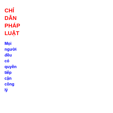
Giới thiệu
CHỈ
Liên hệ
DẪN
location_on
Số 24/2B
PHÁP
Đường Võ
Oanh, P. 25, Q.
LUẬT
Bình Thạnh, Tp.
Hồ Chí Minh
Mọi
người
phone
đều
0862.000.639
có
quyền
tiếp
cận
công
lý