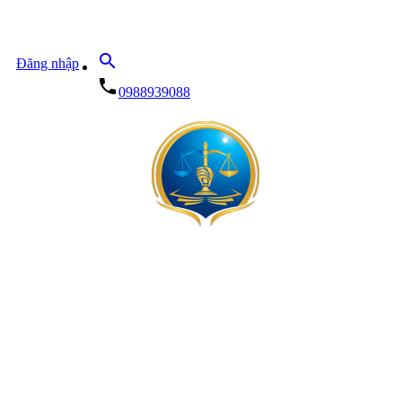
search
Đăng nhập
local_phone
0988939088