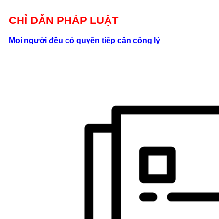
Giới thiệu
CHỈ DẪN PHÁP LUẬT
Liên hệ
Mọi người đều có quyền tiếp cận công lý
location_on
Số 24/2B
Đường Võ
Oanh, P. 25, Q.
Bình Thạnh, Tp.
Hồ Chí Minh
phone
0862.000.639