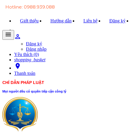
Hotline: 0988.939.088
Giới thiệu
Hướng dẫn
Liên hệ
Đăng ký
menu
person_outline
Trang chủ
Đăng ký
Đăng nhập
Văn bản Luật
Yêu thích (0)
shopping_basket
Văn bản Đảng
room
Thanh toán
Tài liệu
CHỈ DẪN PHÁP LUẬT
Xét xử
Mọi người đều có quyền tiếp cận công lý
Hỏi - đáp
Trao đổi
Tin tức