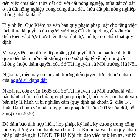
đến việc chia tách thửa đất đối với đất nông nghiệp, thửa đất có đất
ở và đất nông nghiệp trong cùng thửa đất, thửa đất phi nông nghiệp
không phải là đất ở".
Tuy nhiên, Cục Kiểm tra văn bản quy phạm pháp luật cho rằng việc
tách thửa là quyền của người sử dụng đất khi áp dụng đầy đủ các
điều kiện và được thực hiện theo trình tự, thủ tục do pháp luật quy
định.
Vì vậy, việc tạm dừng tiếp nhận, giải quyết thủ tục hành chính liên
quan đến tách thửa đất không có cơ sở pháp lý về nội dung và
không thuộc thẩm quyền của Sở Tài nguyên và Môi trường Hà Nội.
Ngoài ra, điều này có thể ảnh hưởng đến quyền, lợi ích hợp pháp
của
người sử dụng đất
.
Ngoài ra, công văn 1685 của Sở Tài nguyên và Môi trường là văn
bản hành chính có chứa quy phạm pháp luật, nên việc ban hành văn
bản này là hành vi bị nghiêm cấm (quy định tại khoản 2, điều 14,
Luật Ban hành văn bản quy phạm pháp luật năm 2015; sửa đổi, bổ
sung năm 2020).
Để đảm bảo tính hợp hiến, hợp pháp, kỷ luật, kỷ cương trong công
tác xây dựng và ban hành văn bản, Cục Kiểm tra văn bản quy phạm
pháp luật đề nghị UBND TP Hà Nội chỉ đạo việc tự kiểm tra, xử lý