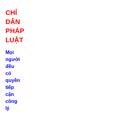
Giới thiệu
CHỈ
Liên hệ
DẪN
location_on
Số 24/2B
PHÁP
Đường Võ
Oanh, P. 25, Q.
LUẬT
Bình Thạnh, Tp.
Hồ Chí Minh
Mọi
người
phone
đều
0862.000.639
có
quyền
tiếp
cận
công
lý