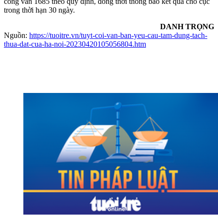
công văn 1685 theo quy định, đồng thời thông báo kết quả cho cục
trong thời hạn 30 ngày.
DANH TRỌNG
Nguồn:
https://tuoitre.vn/tuyt-coi-van-ban-yeu-cau-tam-dung-tach-
thua-dat-cua-ha-noi-20230420105056804.htm