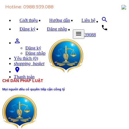
Hotline: 0988.939.088
search
Giới thiệu
Hướng dẫn
Liên hệ
local_phone
Đăng ký
Đăng nhập
menu
0988939088
person_outline
Trang chủ
Đăng ký
Văn bản Luật
Đăng nhập
Yêu thích (0)
Văn bản Đảng
shopping_basket
room
Tài liệu
Thanh toán
CHỈ DẪN PHÁP LUẬT
Xét xử
Mọi người đều có quyền tiếp cận công lý
Hỏi - đáp
Trao đổi
Tin tức