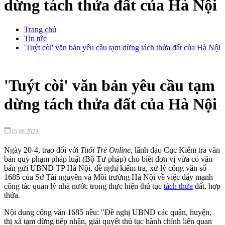
dừng tách thửa đất của Hà Nội
Trang chủ
Tin tức
'Tuýt còi' văn bản yêu cầu tạm dừng tách thửa đất của Hà Nội
'Tuýt còi' văn bản yêu cầu tạm
dừng tách thửa đất của Hà Nội
calendar_today
15.06.2023
Ngày 20-4, trao đổi với
Tuổi Trẻ Online
, lãnh đạo Cục Kiểm tra văn
bản quy phạm pháp luật (Bộ Tư pháp) cho biết đơn vị vừa có văn
bản gửi UBND TP Hà Nội, đề nghị kiểm tra, xử lý công văn số
1685 của Sở Tài nguyên và Môi trường Hà Nội về việc đẩy mạnh
công tác quản lý nhà nước trong thực hiện thủ tục
tách thửa
đất, hợp
thửa.
Nội dung công văn 1685 nêu: "Đề nghị UBND các quận, huyện,
thị xã tạm dừng tiếp nhận, giải quyết thủ tục hành chính liên quan