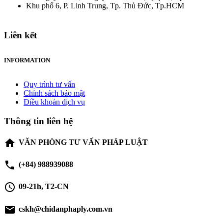
Khu phố 6, P. Linh Trung, Tp. Thủ Đức, Tp.HCM
Liên kết
INFORMATION
Quy trình tư vấn
Chính sách bảo mật
Điều khoản dịch vụ
Thông tin liên hệ
home
VĂN PHÒNG TƯ VẤN PHÁP LUẬT
phone
(+84) 988939088
schedule
09-21h, T2-CN
email
cskh@chidanphaply.com.vn