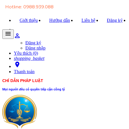
Hotline: 0988.939.088
Giới thiệu
Hướng dẫn
Liên hệ
Đăng ký
menu
person_outline
Trang chủ
Đăng ký
Đăng nhập
Văn bản Luật
Yêu thích (0)
shopping_basket
Văn bản Đảng
room
Thanh toán
Tài liệu
CHỈ DẪN PHÁP LUẬT
Xét xử
Mọi người đều có quyền tiếp cận công lý
Hỏi - đáp
Trao đổi
Tin tức