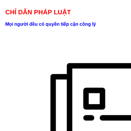
Giới thiệu
CHỈ DẪN PHÁP LUẬT
Liên hệ
Mọi người đều có quyền tiếp cận công lý
location_on
Số 24/2B
Đường Võ
Oanh, P. 25, Q.
Bình Thạnh, Tp.
Hồ Chí Minh
phone
0862.000.639