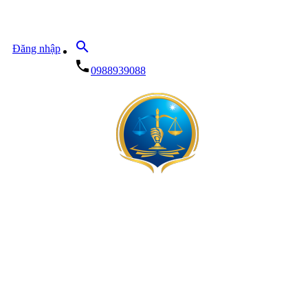
search
Đăng nhập
local_phone
0988939088