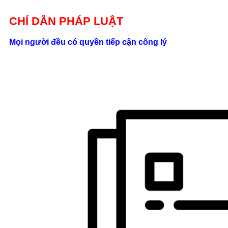
Giới thiệu
CHỈ DẪN PHÁP LUẬT
Liên hệ
Mọi người đều có quyền tiếp cận công lý
location_on
Số 24/2B
Đường Võ
Oanh, P. 25, Q.
Bình Thạnh, Tp.
Hồ Chí Minh
phone
0862.000.639