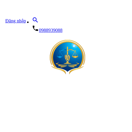
search
Đăng nhập
local_phone
0988939088