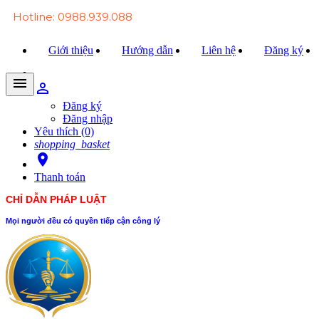
Hotline: 0988.939.088
Giới thiệu
Hướng dẫn
Liên hệ
Đăng ký
menu
person_outline
Trang chủ
Đăng ký
Đăng nhập
Văn bản Luật
Yêu thích (0)
shopping_basket
Văn bản Đảng
room
Thanh toán
Tài liệu
CHỈ DẪN PHÁP LUẬT
Xét xử
Mọi người đều có quyền tiếp cận công lý
Hỏi - đáp
Trao đổi
Tin tức