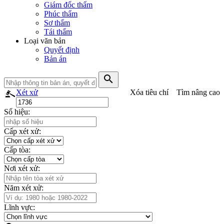
Giám đốc thẩm
Phúc thẩm
Sơ thẩm
Tái thẩm
Loại văn bản
Quyết định
Bản án
search
Xét xử
Xóa tiêu chí
Tìm nâng cao
Số hiệu:
Cấp xét xử:
Cấp tòa:
Nơi xét xử:
Năm xét xử:
Lĩnh vực: