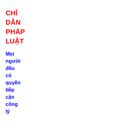
Giới thiệu
CHỈ
Liên hệ
DẪN
location_on
Số 24/2B
PHÁP
Đường Võ
Oanh, P. 25, Q.
LUẬT
Bình Thạnh, Tp.
Hồ Chí Minh
Mọi
người
phone
đều
0862.000.639
có
quyền
tiếp
cận
công
lý