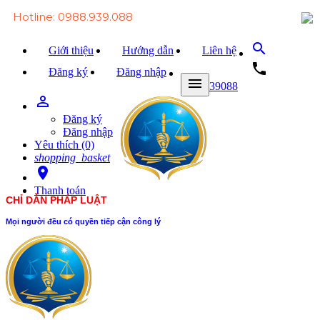
Hotline: 0988.939.088
search
Giới thiệu
Hướng dẫn
Liên hệ
local_phone
Đăng ký
Đăng nhập
menu
0988939088
person_outline
Trang chủ
Đăng ký
Văn bản Luật
Đăng nhập
Yêu thích (0)
Văn bản Đảng
shopping_basket
room
Tài liệu
Thanh toán
CHỈ DẪN PHÁP LUẬT
Xét xử
Mọi người đều có quyền tiếp cận công lý
Hỏi - đáp
Trao đổi
Tin tức