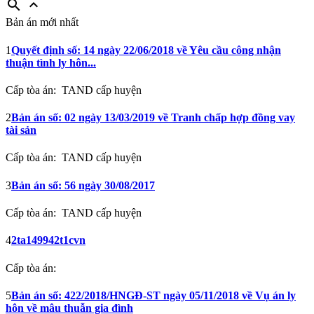
search
expand_less
Bản án mới nhất
1
Quyết định số: 14 ngày 22/06/2018 về Yêu cầu công nhận
thuận tình ly hôn...
Cấp tòa án:
TAND cấp huyện
2
Bản án số: 02 ngày 13/03/2019 về Tranh chấp hợp đồng vay
tài sản
Cấp tòa án:
TAND cấp huyện
3
Bản án số: 56 ngày 30/08/2017
Cấp tòa án:
TAND cấp huyện
4
2ta149942t1cvn
Cấp tòa án:
5
Bản án số: 422/2018/HNGĐ-ST ngày 05/11/2018 về Vụ án ly
hôn về mâu thuẫn gia đình