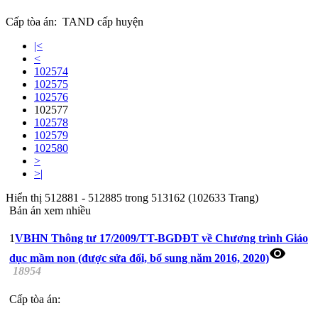
Cấp tòa án:
TAND cấp huyện
|<
<
102574
102575
102576
102577
102578
102579
102580
>
>|
Hiển thị 512881 - 512885 trong 513162 (102633 Trang)
Bản án xem nhiều
1
VBHN Thông tư 17/2009/TT-BGDĐT về Chương trình Giáo
visibility
dục mầm non (được sửa đổi, bổ sung năm 2016, 2020)
18954
Cấp tòa án: