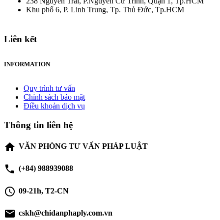
238 Nguyễn Trãi, P.Nguyễn Cư Trinh, Quận 1, Tp.HCM
Khu phố 6, P. Linh Trung, Tp. Thủ Đức, Tp.HCM
Liên kết
INFORMATION
Quy trình tư vấn
Chính sách bảo mật
Điều khoản dịch vụ
Thông tin liên hệ
home
VĂN PHÒNG TƯ VẤN PHÁP LUẬT
phone
(+84) 988939088
schedule
09-21h, T2-CN
email
cskh@chidanphaply.com.vn