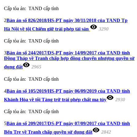
Cấp tòa án:
TAND cấp tỉnh
2
Bản án số 826/2018/HS-PT ngày 30/11/2018 của TAND Tp
visibility
Hà Nội về tội Chiếm giữ trái phép tài sản
3290
Cấp tòa án:
TAND cấp tỉnh
3
Bản án số 244/2017/DS-PT ngày 14/09/2017 của TAND tỉnh
Đồng Tháp về Tranh chấp hợp đồng chuyển nhượng quyền sử
visibility
dụng đất
2965
Cấp tòa án:
TAND cấp tỉnh
4
Bản án số 105/2019/HS-PT ngày 06/09/2019 của TAND tỉnh
visibility
Khánh Hòa về tội Tàng trữ trái phép chất ma túy
2930
Cấp tòa án:
TAND cấp tỉnh
5
Bản án số 209/2017/DS-PT ngày 07/09/2017 của TAND tỉnh
visibility
Bến Tre về Tranh chấp quyền sử dụng đất
2842