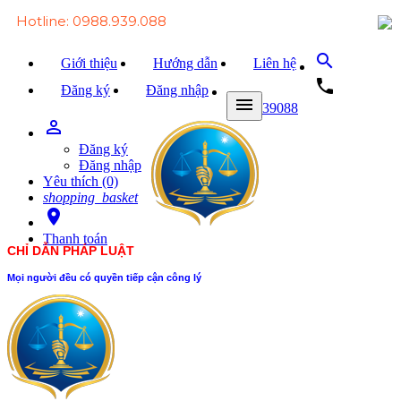
Hotline: 0988.939.088
search
Giới thiệu
Hướng dẫn
Liên hệ
local_phone
Đăng ký
Đăng nhập
menu
0988939088
person_outline
Trang chủ
Đăng ký
Văn bản Luật
Đăng nhập
Yêu thích (0)
Văn bản Đảng
shopping_basket
room
Tài liệu
Thanh toán
CHỈ DẪN PHÁP LUẬT
Xét xử
Mọi người đều có quyền tiếp cận công lý
Hỏi - đáp
Trao đổi
Tin tức