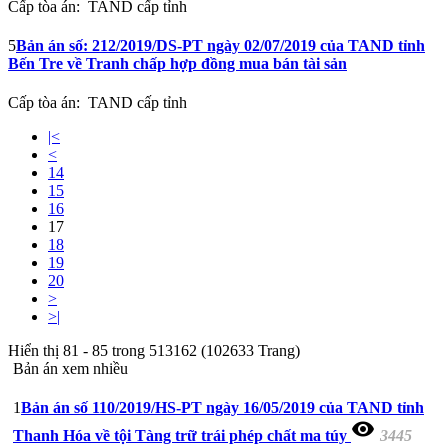
Cấp tòa án:
TAND cấp tỉnh
5
Bản án số: 212/2019/DS-PT ngày 02/07/2019 của TAND tỉnh
Bến Tre về Tranh chấp hợp đồng mua bán tài sản
Cấp tòa án:
TAND cấp tỉnh
|<
<
14
15
16
17
18
19
20
>
>|
Hiển thị 81 - 85 trong 513162 (102633 Trang)
Bản án xem nhiều
1
Bản án số 110/2019/HS-PT ngày 16/05/2019 của TAND tỉnh
visibility
Thanh Hóa về tội Tàng trữ trái phép chất ma túy
3445