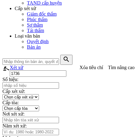
TAND cấp huyện
Cấp xét xử
Giám đốc thẩm
Phúc thẩm
Sơ thẩm
Tái thẩm
Loại văn bản
Quyết định
Bản án
search
Xét xử
Xóa tiêu chí
Tìm nâng cao
Số hiệu:
Cấp xét xử:
Cấp tòa:
Nơi xét xử:
Năm xét xử: