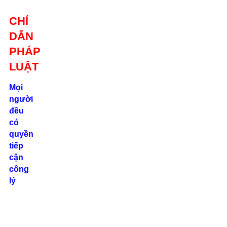
Giới thiệu
CHỈ
Liên hệ
DẪN
location_on
Số 24/2B
PHÁP
Đường Võ
Oanh, P. 25, Q.
LUẬT
Bình Thạnh, Tp.
Hồ Chí Minh
Mọi
người
phone
đều
0862.000.639
có
quyền
tiếp
cận
công
lý