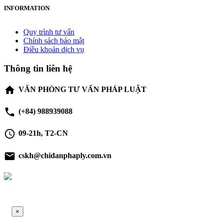
INFORMATION
Quy trình tư vấn
Chính sách bảo mật
Điều khoản dịch vụ
Thông tin liên hệ
home
VĂN PHÒNG TƯ VẤN PHÁP LUẬT
phone
(+84) 988939088
schedule
09-21h, T2-CN
email
cskh@chidanphaply.com.vn
×