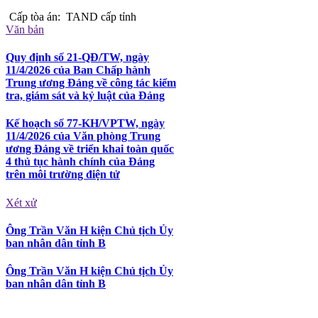
Cấp tòa án:
TAND cấp tỉnh
Văn bản
Quy định số 21-QĐ/TW, ngày
11/4/2026 của Ban Chấp hành
Trung ương Đảng về công tác kiểm
tra, giám sát và kỷ luật của Đảng
Kế hoạch số 77-KH/VPTW, ngày
11/4/2026 của Văn phòng Trung
ương Đảng về triển khai toàn quốc
4 thủ tục hành chính của Đảng
trên môi trường điện tử
Xét xử
Ông Trần Văn H kiện Chủ tịch Ủy
ban nhân dân tỉnh B
Ông Trần Văn H kiện Chủ tịch Ủy
ban nhân dân tỉnh B