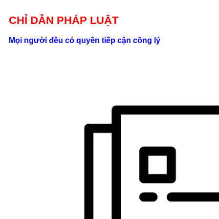
Giới thiệu
CHỈ DẪN PHÁP LUẬT
Liên hệ
Mọi người đều có quyền tiếp cận công lý
location_on
Số 24/2B
Đường Võ
Oanh, P. 25, Q.
Bình Thạnh, Tp.
Hồ Chí Minh
phone
0862.000.639