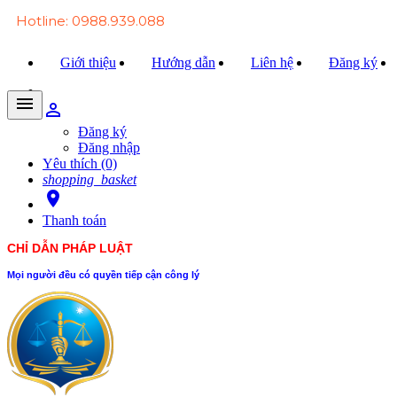
Hotline: 0988.939.088
Giới thiệu
Hướng dẫn
Liên hệ
Đăng ký
menu
person_outline
Trang chủ
Đăng ký
Đăng nhập
Văn bản Luật
Yêu thích (0)
shopping_basket
Văn bản Đảng
room
Thanh toán
Tài liệu
CHỈ DẪN PHÁP LUẬT
Xét xử
Mọi người đều có quyền tiếp cận công lý
Hỏi - đáp
Trao đổi
Tin tức