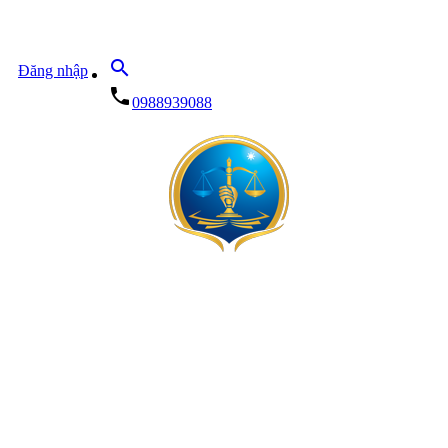
search
Đăng nhập
local_phone
0988939088