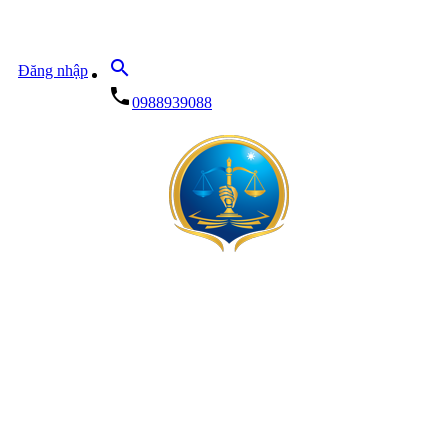
search
Đăng nhập
local_phone
0988939088