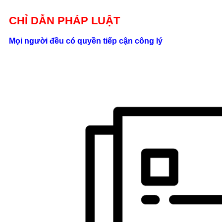
Giới thiệu
CHỈ DẪN PHÁP LUẬT
Liên hệ
Mọi người đều có quyền tiếp cận công lý
location_on
Số 24/2B
Đường Võ
Oanh, P. 25, Q.
Bình Thạnh, Tp.
Hồ Chí Minh
phone
0862.000.639