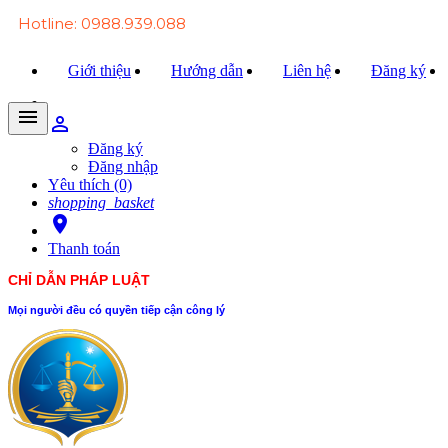
Hotline: 0988.939.088
Giới thiệu
Hướng dẫn
Liên hệ
Đăng ký
menu
person_outline
Trang chủ
Đăng ký
Đăng nhập
Văn bản Luật
Yêu thích (0)
shopping_basket
Văn bản Đảng
room
Thanh toán
Tài liệu
CHỈ DẪN PHÁP LUẬT
Xét xử
Mọi người đều có quyền tiếp cận công lý
Hỏi - đáp
Trao đổi
Tin tức