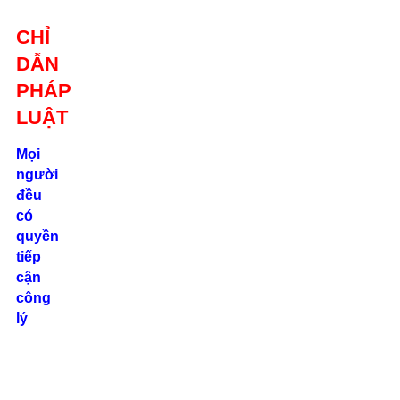
Giới thiệu
CHỈ
Liên hệ
DẪN
location_on
Số 24/2B
PHÁP
Đường Võ
Oanh, P. 25, Q.
LUẬT
Bình Thạnh, Tp.
Hồ Chí Minh
Mọi
người
phone
đều
0862.000.639
có
quyền
tiếp
cận
công
lý