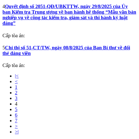
4
Quyết định số 2051-QĐ/UBKTTW, ngày 29/8/2025 của Ủy
ban Kiểm tra Trung ương về ban hành hệ thống “Mẫu văn bản
nghiệp vụ về công tác kiểm tra, giám sát và thi hành kỷ luật
đảng”
Cấp tòa án:
5
Chỉ thị số 51-CT/TW, ngày 08/8/2025 của Ban Bí thư về đổi
thẻ đảng viên
Cấp tòa án:
|<
<
1
2
3
4
5
6
7
>
>|