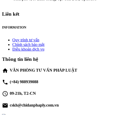
Liên kết
INFORMATION
Quy trình tư vấn
Chính sách bảo mật
Điều khoản dịch vụ
Thông tin liên hệ
home
VĂN PHÒNG TƯ VẤN PHÁP LUẬT
phone
(+84) 988939088
schedule
09-21h, T2-CN
email
cskh@chidanphaply.com.vn