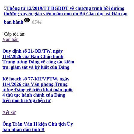
5
Thông tư 12/2019/TT-BGDĐT về chương trình bồi dưỡng
thường xuyên giáo viên mầm non do Bộ Giáo dục và Đào tạo
visibility
ban hành
6544
Cấp tòa án:
Văn bản
Quy định số 21-QĐ/TW, ngày
11/4/2026 của Ban Chấp hành
Trung ương Đảng về công tác kiểm
tra, giám sát và kỷ luật của Đảng
Kế hoạch số 77-KH/VPTW, ngày
11/4/2026 của Văn phòng Trung
ương Đảng về triển khai toàn quốc
4 thủ tục hành chính của Đảng
trên môi trường điện tử
Xét xử
Ông Trần Văn H kiện Chủ tịch Ủy
ban nhân dân tỉnh B