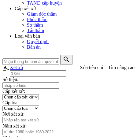
TAND cấp huyện
Cấp xét xử
Giám đốc thẩm
Phúc thẩm
Sơ thẩm
Tái thẩm
Loại văn bản
Quyết định
Bản án
search
Xét xử
Xóa tiêu chí
Tìm nâng cao
Số hiệu:
Cấp xét xử:
Cấp tòa:
Nơi xét xử:
Năm xét xử: