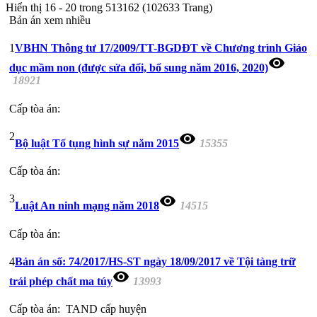
Hiển thị 16 - 20 trong 513162 (102633 Trang)
Bản án xem nhiều
1
VBHN Thông tư 17/2009/TT-BGDĐT về Chương trình Giáo
visibility
dục mầm non (được sửa đổi, bổ sung năm 2016, 2020)
18921
Cấp tòa án:
2
visibility
Bộ luật Tố tụng hình sự năm 2015
15355
Cấp tòa án:
3
visibility
Luật An ninh mạng năm 2018
14515
Cấp tòa án:
4
Bản án số: 74/2017/HS-ST ngày 18/09/2017 về Tội tàng trữ
visibility
trái phép chất ma túy
13993
Cấp tòa án:
TAND cấp huyện