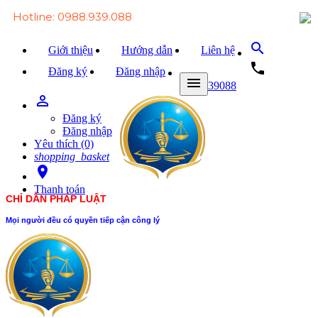
Hotline: 0988.939.088
search
Giới thiệu
Hướng dẫn
Liên hệ
local_phone
Đăng ký
Đăng nhập
menu
0988939088
person_outline
Trang chủ
Đăng ký
Văn bản Luật
Đăng nhập
Yêu thích (0)
Văn bản Đảng
shopping_basket
room
Tài liệu
Thanh toán
CHỈ DẪN PHÁP LUẬT
Xét xử
Mọi người đều có quyền tiếp cận công lý
Hỏi - đáp
Trao đổi
Tin tức