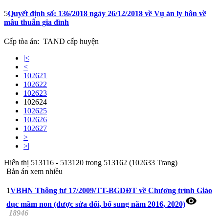
5
Quyết định số: 136/2018 ngày 26/12/2018 về Vụ án ly hôn về
mâu thuẫn gia đình
Cấp tòa án:
TAND cấp huyện
|<
<
102621
102622
102623
102624
102625
102626
102627
>
>|
Hiển thị 513116 - 513120 trong 513162 (102633 Trang)
Bản án xem nhiều
1
VBHN Thông tư 17/2009/TT-BGDĐT về Chương trình Giáo
visibility
dục mầm non (được sửa đổi, bổ sung năm 2016, 2020)
18946