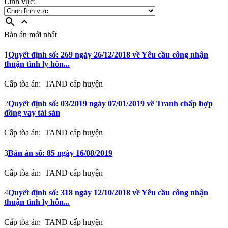
Lĩnh vực:
search
expand_less
Bản án mới nhất
1
Quyết định số: 269 ngày 26/12/2018 về Yêu cầu công nhận
thuận tình ly hôn...
Cấp tòa án:
TAND cấp huyện
2
Quyết định số: 03/2019 ngày 07/01/2019 về Tranh chấp hợp
đồng vay tài sản
Cấp tòa án:
TAND cấp huyện
3
Bản án số: 85 ngày 16/08/2019
Cấp tòa án:
TAND cấp huyện
4
Quyết định số: 318 ngày 12/10/2018 về Yêu cầu công nhận
thuận tình ly hôn...
Cấp tòa án:
TAND cấp huyện