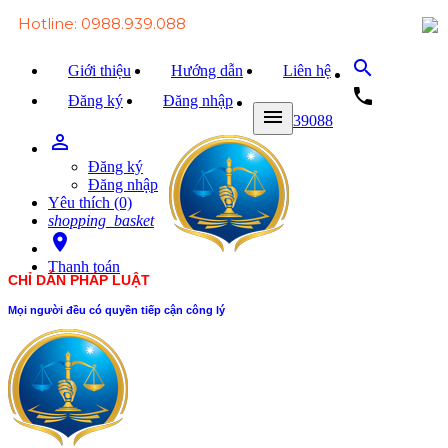
Hotline: 0988.939.088
search
Giới thiệu
Hướng dẫn
Liên hệ
local_phone
Đăng ký
Đăng nhập
menu
0988939088
person_outline
Trang chủ
Đăng ký
Văn bản Luật
Đăng nhập
Yêu thích (0)
Văn bản Đảng
shopping_basket
room
Tài liệu
Thanh toán
CHỈ DẪN PHÁP LUẬT
Xét xử
Mọi người đều có quyền tiếp cận công lý
Hỏi - đáp
Trao đổi
Tin tức