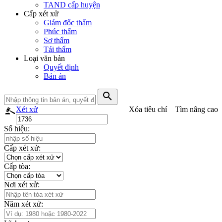
TAND cấp huyện
Cấp xét xử
Giám đốc thẩm
Phúc thẩm
Sơ thẩm
Tái thẩm
Loại văn bản
Quyết định
Bản án
search
Xét xử
Xóa tiêu chí
Tìm nâng cao
Số hiệu:
Cấp xét xử:
Cấp tòa:
Nơi xét xử:
Năm xét xử: