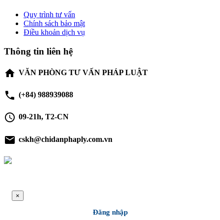
Quy trình tư vấn
Chính sách bảo mật
Điều khoản dịch vụ
Thông tin liên hệ
home
VĂN PHÒNG TƯ VẤN PHÁP LUẬT
phone
(+84) 988939088
schedule
09-21h, T2-CN
email
cskh@chidanphaply.com.vn
×
Đăng nhập