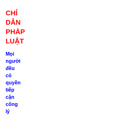
Giới thiệu
CHỈ
Liên hệ
DẪN
location_on
Số 24/2B
PHÁP
Đường Võ
Oanh, P. 25, Q.
LUẬT
Bình Thạnh, Tp.
Hồ Chí Minh
Mọi
người
phone
đều
0862.000.639
có
quyền
tiếp
cận
công
lý