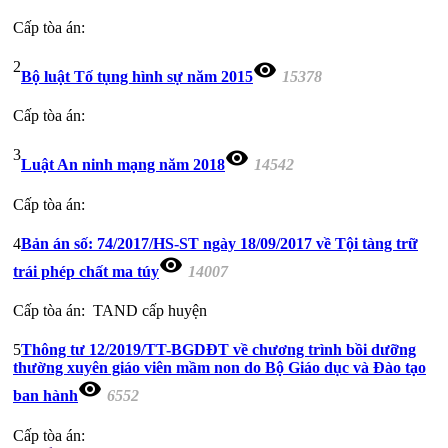
Cấp tòa án:
2
visibility
Bộ luật Tố tụng hình sự năm 2015
15378
Cấp tòa án:
3
visibility
Luật An ninh mạng năm 2018
14542
Cấp tòa án:
4
Bản án số: 74/2017/HS-ST ngày 18/09/2017 về Tội tàng trữ
visibility
trái phép chất ma túy
14007
Cấp tòa án:
TAND cấp huyện
5
Thông tư 12/2019/TT-BGDĐT về chương trình bồi dưỡng
thường xuyên giáo viên mầm non do Bộ Giáo dục và Đào tạo
visibility
ban hành
6552
Cấp tòa án: