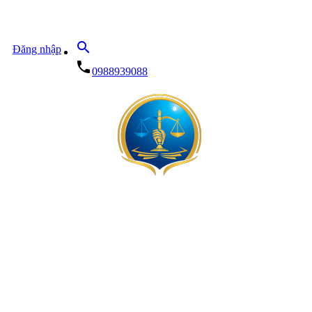
search
Đăng nhập
local_phone
0988939088