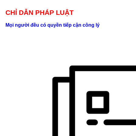
Giới thiệu
CHỈ DẪN PHÁP LUẬT
Liên hệ
Mọi người đều có quyền tiếp cận công lý
location_on
Số 24/2B
Đường Võ
Oanh, P. 25, Q.
Bình Thạnh, Tp.
Hồ Chí Minh
phone
0862.000.639