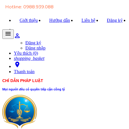
Hotline: 0988.939.088
Giới thiệu
Hướng dẫn
Liên hệ
Đăng ký
menu
person_outline
Trang chủ
Đăng ký
Đăng nhập
Văn bản Luật
Yêu thích (0)
shopping_basket
Văn bản Đảng
room
Thanh toán
Tài liệu
CHỈ DẪN PHÁP LUẬT
Xét xử
Mọi người đều có quyền tiếp cận công lý
Hỏi - đáp
Trao đổi
Tin tức