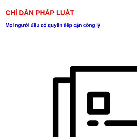
Giới thiệu
CHỈ DẪN PHÁP LUẬT
Liên hệ
Mọi người đều có quyền tiếp cận công lý
location_on
Số 24/2B
Đường Võ
Oanh, P. 25, Q.
Bình Thạnh, Tp.
Hồ Chí Minh
phone
0862.000.639