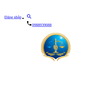
search
Đăng nhập
local_phone
0988939088