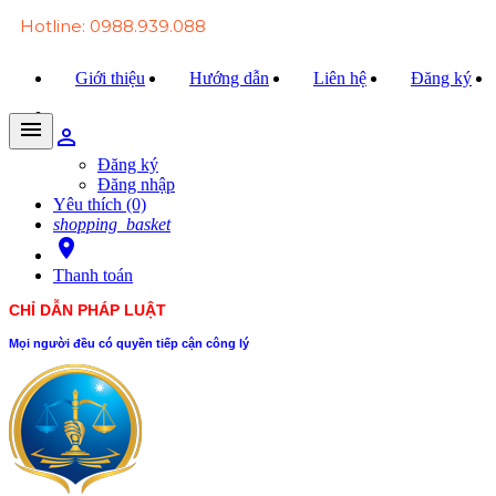
Hotline: 0988.939.088
Giới thiệu
Hướng dẫn
Liên hệ
Đăng ký
menu
person_outline
Trang chủ
Đăng ký
Đăng nhập
Văn bản Luật
Yêu thích (0)
shopping_basket
Văn bản Đảng
room
Thanh toán
Tài liệu
CHỈ DẪN PHÁP LUẬT
Xét xử
Mọi người đều có quyền tiếp cận công lý
Hỏi - đáp
Trao đổi
Tin tức