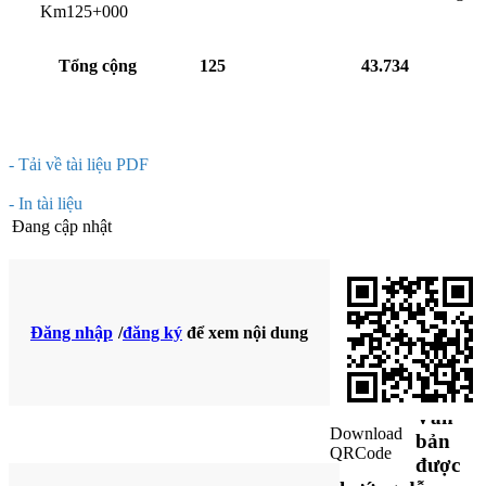
Km125+000
Tổng cộng
125
43.734
- Tải về tài liệu PDF
- In tài liệu
Đang cập nhật
Văn
bản bị
Đăng nhập
/
đăng ký
để xem nội dung
sửa
đổi
Văn
Download
bản
QRCode
được