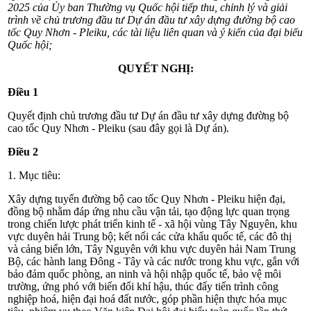
2025 của Ủy ban Thường vụ Quốc hội tiếp thu, chỉnh lý và giải
trình về chủ trương đầu tư Dự án đầu tư xây dựng đường bộ cao
tốc Quy Nhơn - Pleiku, các tài liệu liên quan và ý kiến của đại biểu
Quốc hội;
QUYẾT NGHỊ:
Điều 1
Quyết định chủ trương đầu tư Dự án đầu tư xây dựng đường bộ
cao tốc Quy Nhơn - Pleiku (sau đây gọi là Dự án).
Điều 2
1.
Mục tiêu:
Xây dựng tuyến đường bộ cao tốc Quy Nhơn - Pleiku hiện đại,
đồng bộ nhằm đáp ứng nhu cầu vận tải, tạo động lực quan trọng
trong chiến lược phát triển kinh tế - xã hội vùng Tây Nguyên, khu
vực duyên hải Trung bộ; kết nối các cửa khẩu quốc tế, các đô thị
và cảng biển lớn, Tây Nguyên với khu vực duyên hải Nam Trung
Bộ, các hành lang Đông - Tây và các nước trong khu vực, gắn với
bảo đảm quốc phòng, an ninh và hội nhập quốc tế, bảo vệ môi
trường, ứng phó với biến đổi khí hậu, thúc đẩy tiến trình công
nghiệp hoá, hiện đại hoá đất nước, góp phần hiện thực hóa mục