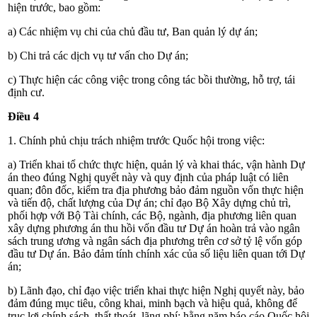
hiện trước, bao gồm:
a) Các nhiệm vụ chi của chủ đầu tư, Ban quản lý dự án;
b) Chi trả các dịch vụ tư vấn cho Dự án;
c) Thực hiện các công việc trong công tác bồi thường, hỗ trợ, tái
định cư.
Điều 4
1.
Chính phủ chịu trách nhiệm trước Quốc hội trong việc:
a) Triển khai tổ chức thực hiện, quản lý và khai thác, vận hành Dự
án theo đúng Nghị quyết này và quy định của pháp luật có liên
quan; đôn đốc, kiểm tra địa phương bảo đảm nguồn vốn thực hiện
và tiến độ, chất lượng của Dự án; chỉ đạo Bộ Xây dựng chủ trì,
phối hợp với Bộ Tài chính, các Bộ, ngành, địa phương liên quan
xây dựng phương án thu hồi vốn đầu tư Dự án hoàn trả vào ngân
sách trung ương và ngân sách địa phương trên cơ sở tỷ lệ vốn góp
đầu tư Dự án. Bảo đảm tính chính xác của số liệu liên quan tới Dự
án;
b) Lãnh đạo, chỉ đạo việc triển khai thực hiện Nghị quyết này, bảo
đảm đúng mục tiêu, công khai, minh bạch và hiệu quả, không để
trục lợi chính sách, thất thoát, lãng phí; hằng năm báo cáo Quốc hội