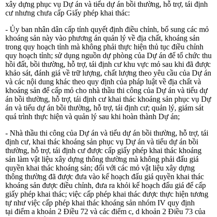
xây dựng phục vụ Dự án và tiểu dự án bồi thường, hỗ trợ, tái định
cư nhưng chưa cấp Giấy phép khai thác:
- Ủy ban nhân dân cấp tỉnh quyết định điều chỉnh, bổ sung các mỏ
khoáng sản này vào phương án quản lý về địa chất, khoáng sản
trong quy hoạch tỉnh mà không phải thực hiện thủ tục điều chỉnh
quy hoạch tỉnh; sử dụng nguồn dự phòng của Dự án để tổ chức thu
hồi đất, bồi thường, hỗ trợ, tái định cư khu vực mỏ sau khi đã được
khảo sát, đánh giá về trữ lượng, chất lượng theo yêu cầu của Dự án
và các nội dung khác theo quy định của pháp luật về địa chất và
khoáng sản để cấp mỏ cho nhà thầu thi công của Dự án và tiểu dự
án bồi thường, hỗ trợ, tái định cư khai thác khoáng sản phục vụ Dự
án và tiểu dự án bồi thường, hỗ trợ, tái định cư; quản lý, giám sát
quá trình thực hiện và quản lý sau khi hoàn thành Dự án;
- Nhà thầu thi công của Dự án và tiểu dự án bồi thường, hỗ trợ, tái
định cư, khai thác khoáng sản phục vụ Dự án và tiểu dự án bồi
thường, hỗ trợ, tái định cư được cấp giấy phép khai thác khoáng
sản làm vật liệu xây dựng thông thường mà không phải đấu giá
quyền khai thác khoáng sản; đối với các mỏ vật liệu xây dựng
thông thường đã được đưa vào kế hoạch đấu giá quyền khai thác
khoáng sản được điều chỉnh, đưa ra khỏi kế hoạch đấu giá để cấp
giấy phép khai thác; việc cấp phép khai thác được thực hiện tương
tự như việc cấp phép khai thác khoáng sản nhóm IV quy định
tại
điểm a khoản 2 Điều 72 và các điểm c, d khoản 2 Điều 73 của