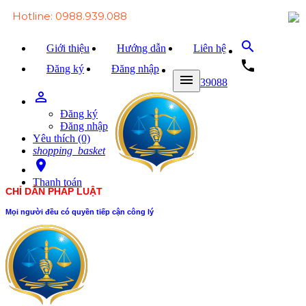
Hotline: 0988.939.088
search
Giới thiệu
Hướng dẫn
Liên hệ
local_phone
Đăng ký
Đăng nhập
menu
0988939088
person_outline
Trang chủ
Đăng ký
Văn bản Luật
Đăng nhập
Yêu thích (0)
Văn bản Đảng
shopping_basket
room
Tài liệu
Thanh toán
CHỈ DẪN PHÁP LUẬT
Xét xử
Mọi người đều có quyền tiếp cận công lý
Hỏi - đáp
Trao đổi
Tin tức