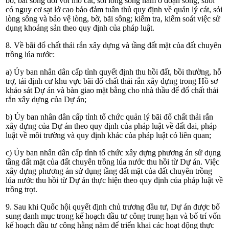
bờ, bãi sông đối với mỏ cát, sỏi lòng sông nằm ở đoạn sông, suối
có nguy cơ sạt lở cao bảo đảm tuân thủ quy định về quản lý cát, sỏi
lòng sông và bảo vệ lòng, bờ, bãi sông; kiểm tra, kiểm soát việc sử
dụng khoáng sản theo quy định của pháp luật.
8. Về bãi đổ chất thải rắn xây dựng và tầng đất mặt của đất chuyên
trồng lúa nước:
a) Ủy ban nhân dân cấp tỉnh quyết định thu hồi đất, bồi thường, hỗ
trợ, tái định cư khu vực bãi đổ chất thải rắn xây dựng trong Hồ sơ
khảo sát Dự án và bàn giao mặt bằng cho nhà thầu để đổ chất thải
rắn xây dựng của Dự án;
b) Ủy ban nhân dân cấp tỉnh tổ chức quản lý bãi đổ chất thải rắn
xây dựng của Dự án theo quy định của pháp luật về đất đai, pháp
luật về môi trường và quy định khác của pháp luật có liên quan;
c) Ủy ban nhân dân cấp tỉnh tổ chức xây dựng phương án sử dụng
tầng đất mặt của đất chuyên trồng lúa nước thu hồi từ Dự án. Việc
xây dựng phương án sử dụng tầng đất mặt của đất chuyên trồng
lúa nước thu hồi từ Dự án thực hiện theo quy định của pháp luật về
trồng trọt.
9. Sau khi Quốc hội quyết định chủ trương đầu tư, Dự án được bổ
sung danh mục trong kế hoạch đầu tư công trung hạn và bố trí vốn
kế hoạch đầu tư công hằng năm để triển khai các hoạt động thực