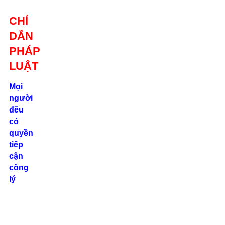
Giới thiệu
CHỈ
Liên hệ
DẪN
location_on
Số 24/2B
PHÁP
Đường Võ
Oanh, P. 25, Q.
LUẬT
Bình Thạnh, Tp.
Hồ Chí Minh
Mọi
người
phone
đều
0862.000.639
có
quyền
tiếp
cận
công
lý