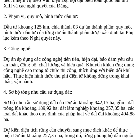
tiêu, nhiệm vụ theo Văn kiện Đại hội đại biểu toàn quốc lần thứ
XIII và các nghị quyết của Đảng.
2. Phạm vi, quy mô, hình thức đầu tư:
Đầu tư khoảng 125 km, chia thành 03 dự án thành phần; quy mô,
hình thức đầu tư của từng dự án thành phần được xác định tại Phụ
lục kèm theo Nghị quyết này.
3. Công nghệ:
Dự án áp dụng các công nghệ tiên tiến, hiện đại, bảo đảm yêu cầu
an toàn, đồng bộ, chất lượng và hiệu quả. Khuyến khích ứng dụng
công nghệ cao trong tổ chức thi công, thích ứng với biến đổi khí
hậu. Thực hiện hình thức thu phí điện tử không dừng trong khai
thác, vận hành.
4. Sơ bộ tổng nhu cầu sử dụng đất:
Sơ bộ nhu cầu sử dụng đất của Dự án khoảng 942,15 ha, gồm: đất
trồng lúa khoảng 189,92 ha; đất lâm nghiệp khoảng 257,35 ha; các
loại đất khác theo quy định của pháp luật về đất đai khoảng 494,88
ha.
Dự kiến diện tích rừng cần chuyển sang mục đích khác để thực
hiện Dự án khoảng 257,35 ha, trong đó, rừng phòng hộ đầu nguồn