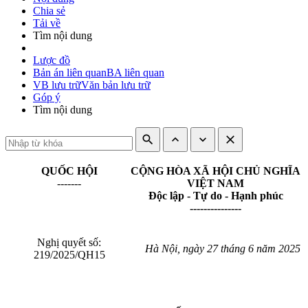
Chia sẻ
Tải về
Tìm nội dung
Lược đồ
Bản án liên quan
BA liên quan
VB lưu trữ
Văn bản lưu trữ
Góp ý
Tìm nội dung
search
expand_less
expand_more
close
QUỐC HỘI
CỘNG HÒA XÃ HỘI CHỦ NGHĨA
-------
VIỆT NAM
Độc lập - Tự do - Hạnh phúc
---------------
Nghị quyết số:
Hà Nội, ngày 27 tháng 6 năm 2025
219/2025/QH15