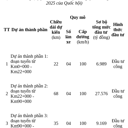
2025 của Quốc hội)
Quy mô
Chiều
Sơ bộ
Hình
dài dự
tổng mức
TT
Dự án thành phần
thức
Số
Cấp
kiến
đầu tư
đầu tư
làn
đường
(km)
(tỷ đồng)
xe
(km/h)
Dự án thành phần 1:
đoạn tuyến từ
Đầu tư
1
22
04
100
6.989
Km0+000 -
công
Km22+000
Dự án thành phần 2:
đoạn tuyến từ
Đầu tư
2
68
04
100
27.576
Km22+000 -
công
Km90+000
Dự án thành phần 3:
đoạn tuyến từ
Đầu tư
3
35
04
100
9.169
Km90+000 -
công