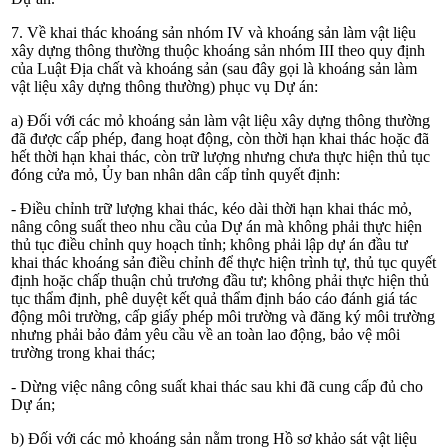
7. Về khai thác khoáng sản nhóm IV và khoáng sản làm vật liệu
xây dựng thông thường thuộc khoáng sản nhóm III theo quy định
của Luật Địa chất và khoáng sản (sau đây gọi là khoáng sản làm
vật liệu xây dựng thông thường) phục vụ Dự án:
a) Đối với các mỏ khoáng sản làm vật liệu xây dựng thông thường
đã được cấp phép, đang hoạt động, còn thời hạn khai thác hoặc đã
hết thời hạn khai thác, còn trữ lượng nhưng chưa thực hiện thủ tục
đóng cửa mỏ, Ủy ban nhân dân cấp tỉnh quyết định:
- Điều chỉnh trữ lượng khai thác, kéo dài thời hạn khai thác mỏ,
nâng công suất theo nhu cầu của Dự án mà không phải thực hiện
thủ tục điều chỉnh quy hoạch tỉnh; không phải lập dự án đầu tư
khai thác khoáng sản điều chỉnh để thực hiện trình tự, thủ tục quyết
định hoặc chấp thuận chủ trương đầu tư; không phải thực hiện thủ
tục thẩm định, phê duyệt kết quả thẩm định báo cáo đánh giá tác
động môi trường, cấp giấy phép môi trường và đăng ký môi trường
nhưng phải bảo đảm yêu cầu về an toàn lao động, bảo vệ môi
trường trong khai thác;
- Dừng việc nâng công suất khai thác sau khi đã cung cấp đủ cho
Dự án;
b) Đối với các mỏ khoáng sản nằm trong Hồ sơ khảo sát vật liệu