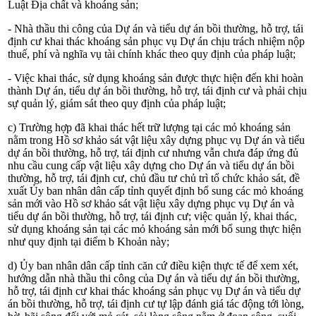
Luật Địa chất và khoáng sản
;
- Nhà thầu thi công của Dự án và tiểu dự án bồi thường, hỗ trợ, tái
định cư khai thác khoáng sản phục vụ Dự án chịu trách nhiệm nộp
thuế, phí và nghĩa vụ tài chính khác theo quy định của pháp luật;
- Việc khai thác, sử dụng khoáng sản được thực hiện đến khi hoàn
thành Dự án, tiểu dự án bồi thường, hỗ trợ, tái định cư và phải chịu
sự quản lý, giám sát theo quy định của pháp luật;
c) Trường hợp đã khai thác hết trữ lượng tại các mỏ khoáng sản
nằm trong Hồ sơ khảo sát vật liệu xây dựng phục vụ Dự án và tiểu
dự án bồi thường, hỗ trợ, tái định cư nhưng vẫn chưa đáp ứng đủ
nhu cầu cung cấp vật liệu xây dựng cho Dự án và tiểu dự án bồi
thường, hỗ trợ, tái định cư, chủ đầu tư chủ trì tổ chức khảo sát, đề
xuất Ủy ban nhân dân cấp tỉnh quyết định bổ sung các mỏ khoáng
sản mới vào Hồ sơ khảo sát vật liệu xây dựng phục vụ Dự án và
tiểu dự án bồi thường, hỗ trợ, tái định cư; việc quản lý, khai thác,
sử dụng khoáng sản tại các mỏ khoáng sản mới bổ sung thực hiện
như quy định tại điểm b Khoản này;
d) Ủy ban nhân dân cấp tỉnh căn cứ điều kiện thực tế để xem xét,
hướng dẫn nhà thầu thi công của Dự án và tiểu dự án bồi thường,
hỗ trợ, tái định cư khai thác khoáng sản phục vụ Dự án và tiểu dự
án bồi thường, hỗ trợ, tái định cư tự lập đánh giá tác động tới lòng,