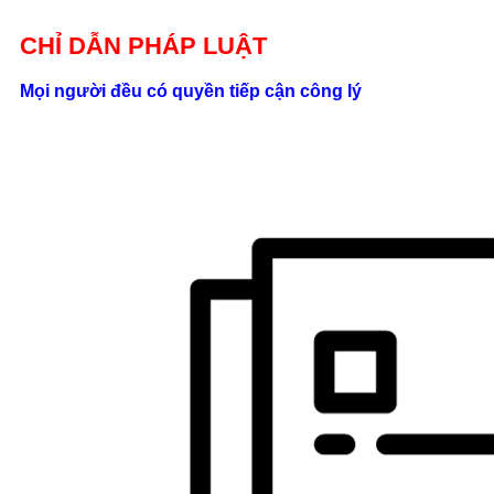
Giới thiệu
CHỈ DẪN PHÁP LUẬT
Liên hệ
Mọi người đều có quyền tiếp cận công lý
location_on
Số 24/2B
Đường Võ
Oanh, P. 25, Q.
Bình Thạnh, Tp.
Hồ Chí Minh
phone
0862.000.639