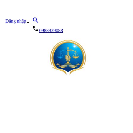
search
Đăng nhập
local_phone
0988939088