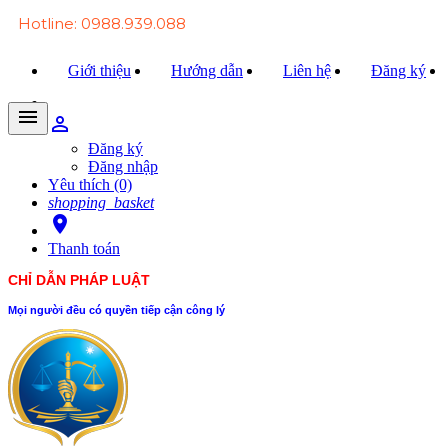
Hotline: 0988.939.088
Giới thiệu
Hướng dẫn
Liên hệ
Đăng ký
menu
person_outline
Trang chủ
Đăng ký
Đăng nhập
Văn bản Luật
Yêu thích (0)
shopping_basket
Văn bản Đảng
room
Thanh toán
Tài liệu
CHỈ DẪN PHÁP LUẬT
Xét xử
Mọi người đều có quyền tiếp cận công lý
Hỏi - đáp
Trao đổi
Tin tức