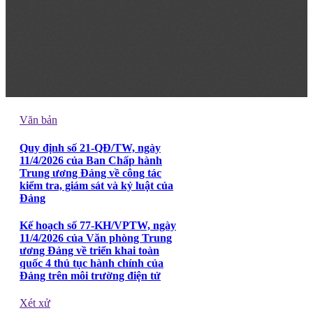
Văn bản
Quy định số 21-QĐ/TW, ngày
11/4/2026 của Ban Chấp hành
Trung ương Đảng về công tác
kiểm tra, giám sát và kỷ luật của
Đảng
Kế hoạch số 77-KH/VPTW, ngày
11/4/2026 của Văn phòng Trung
ương Đảng về triển khai toàn
quốc 4 thủ tục hành chính của
Đảng trên môi trường điện tử
Xét xử