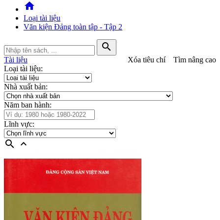
home
Loại tài liệu
Văn kiện Đảng toàn tập - Tập 2
search
Tài liệu
Xóa tiêu chí
Tìm nâng cao
Loại tài liệu:
Nhà xuất bản:
Năm ban hành:
Lĩnh vực:
search
expand_less