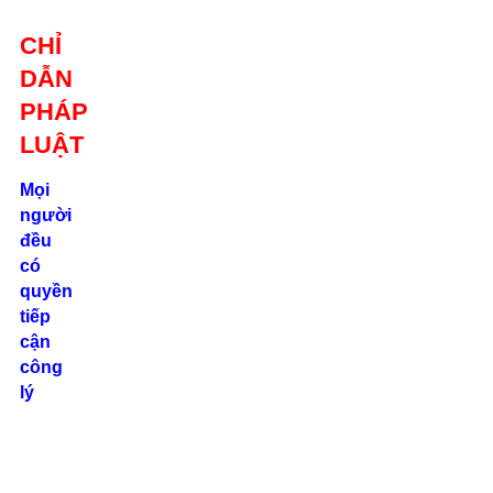
Giới thiệu
CHỈ
Liên hệ
DẪN
location_on
Số 24/2B
PHÁP
Đường Võ
Oanh, P. 25, Q.
LUẬT
Bình Thạnh, Tp.
Hồ Chí Minh
Mọi
người
phone
đều
0862.000.639
có
quyền
tiếp
cận
công
lý