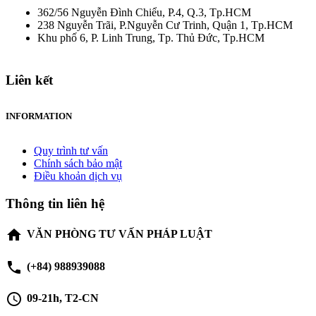
362/56 Nguyễn Đình Chiểu, P.4, Q.3, Tp.HCM
238 Nguyễn Trãi, P.Nguyễn Cư Trinh, Quận 1, Tp.HCM
Khu phố 6, P. Linh Trung, Tp. Thủ Đức, Tp.HCM
Liên kết
INFORMATION
Quy trình tư vấn
Chính sách bảo mật
Điều khoản dịch vụ
Thông tin liên hệ
home
VĂN PHÒNG TƯ VẤN PHÁP LUẬT
phone
(+84) 988939088
schedule
09-21h, T2-CN