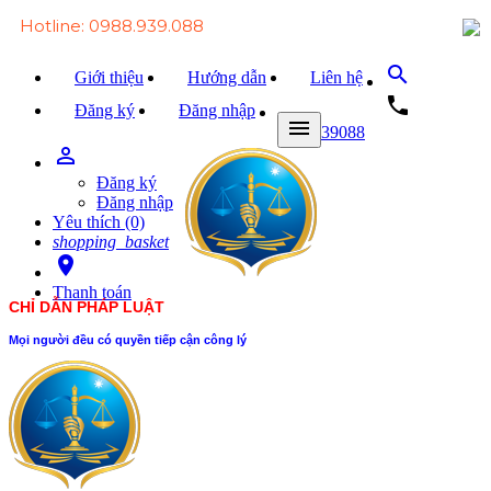
Hotline: 0988.939.088
search
Giới thiệu
Hướng dẫn
Liên hệ
local_phone
Đăng ký
Đăng nhập
menu
0988939088
person_outline
Trang chủ
Đăng ký
Văn bản Luật
Đăng nhập
Yêu thích (0)
Văn bản Đảng
shopping_basket
room
Tài liệu
Thanh toán
CHỈ DẪN PHÁP LUẬT
Xét xử
Mọi người đều có quyền tiếp cận công lý
Hỏi - đáp
Trao đổi
Tin tức