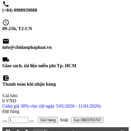
phone
(+84) 0988939088
schedule
09-21h, T2-CN
email
info@chidanphapluat.vn
local_shipping
Giao sách, tài liệu miễn phí Tp. HCM
account_balance_wallet
Thanh toán khi nhận hàng
Giá bán:
0 VNĐ
Giảm giá 30% còn: (từ ngày 5/01/2026 - 11/01/2026)
Đặt hàng
hoặc
Giỏ hàng
Gọi 0903703707