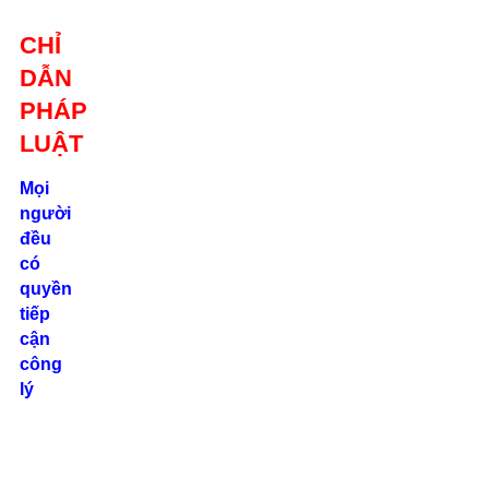
Giới thiệu
CHỈ
Liên hệ
DẪN
location_on
Số 24/2B
PHÁP
Đường Võ
Oanh, P. 25, Q.
LUẬT
Bình Thạnh, Tp.
Hồ Chí Minh
Mọi
người
phone
đều
0862.000.639
có
quyền
tiếp
cận
công
lý