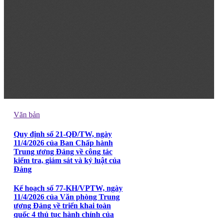
Văn bản
Quy định số 21-QĐ/TW, ngày
11/4/2026 của Ban Chấp hành
Trung ương Đảng về công tác
kiểm tra, giám sát và kỷ luật của
Đảng
Kế hoạch số 77-KH/VPTW, ngày
11/4/2026 của Văn phòng Trung
ương Đảng về triển khai toàn
quốc 4 thủ tục hành chính của