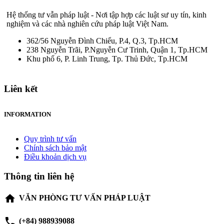
Hệ thống tư vẫn pháp luật - Nơi tập hợp các luật sư uy tín, kinh
nghiệm và các nhà nghiên cứu pháp luật Việt Nam.
362/56 Nguyễn Đình Chiểu, P.4, Q.3, Tp.HCM
238 Nguyễn Trãi, P.Nguyễn Cư Trinh, Quận 1, Tp.HCM
Khu phố 6, P. Linh Trung, Tp. Thủ Đức, Tp.HCM
Liên kết
INFORMATION
Quy trình tư vấn
Chính sách bảo mật
Điều khoản dịch vụ
Thông tin liên hệ
home
VĂN PHÒNG TƯ VẤN PHÁP LUẬT
phone
(+84) 988939088