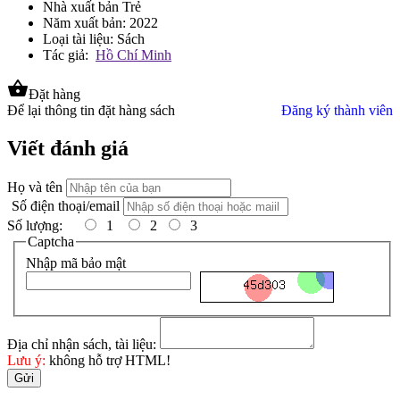
Nhà xuất bản Trẻ
Năm xuất bản: 2022
Loại tài liệu: Sách
Tác giả:
Hồ Chí Minh
shopping_basket
Đặt hàng
Để lại thông tin đặt hàng sách
Đăng ký thành viên
Viết đánh giá
Họ và tên
Số điện thoại/email
Số lượng:
1
2
3
Captcha
Nhập mã bảo mật
Địa chỉ nhận sách, tài liệu:
Lưu ý:
không hỗ trợ HTML!
Gửi