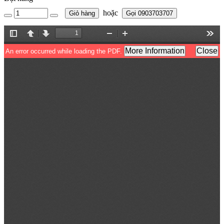
hoặc
Giỏ hàng
Gọi 0903703707