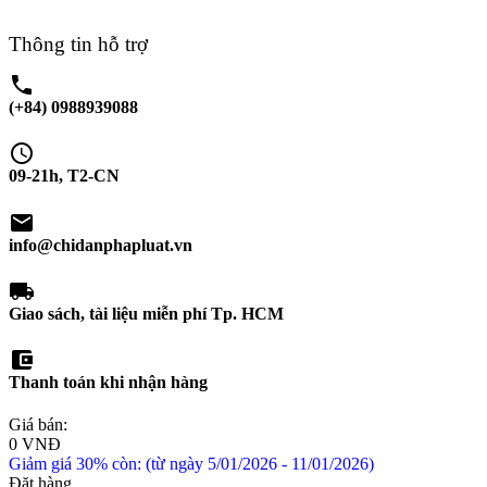
Thông tin hỗ trợ
phone
(+84) 0988939088
schedule
09-21h, T2-CN
email
info@chidanphapluat.vn
local_shipping
Giao sách, tài liệu miễn phí Tp. HCM
account_balance_wallet
Thanh toán khi nhận hàng
Giá bán:
0 VNĐ
Giảm giá 30% còn: (từ ngày 5/01/2026 - 11/01/2026)
Đặt hàng