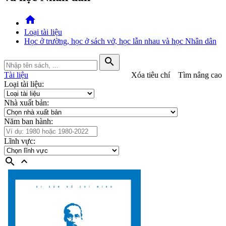
home
Loại tài liệu
Học ở trường, học ở sách vở, học lẫn nhau và học Nhân dân
search
Tài liệu
Xóa tiêu chí
Tìm nâng cao
Loại tài liệu:
Nhà xuất bản:
Năm ban hành:
Lĩnh vực:
search
expand_less