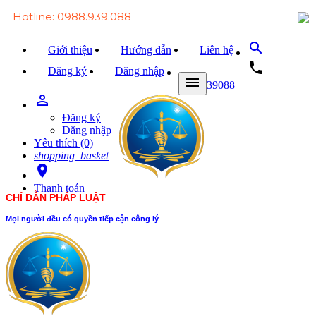
Hotline: 0988.939.088
search
Giới thiệu
Hướng dẫn
Liên hệ
local_phone
Đăng ký
Đăng nhập
menu
0988939088
person_outline
Trang chủ
Đăng ký
Văn bản Luật
Đăng nhập
Yêu thích (0)
Văn bản Đảng
shopping_basket
room
Tài liệu
Thanh toán
CHỈ DẪN PHÁP LUẬT
Xét xử
Mọi người đều có quyền tiếp cận công lý
Hỏi - đáp
Trao đổi
Tin tức