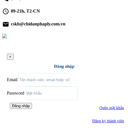
schedule
09-21h, T2-CN
email
cskh@chidanphaply.com.vn
×
Đăng nhập
Email
Password
Đăng nhập
Quên mật khẩu
Đăng ký thành viên