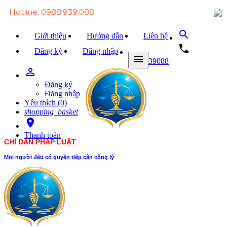
Hotline: 0988.939.088
search
Giới thiệu
Hướng dẫn
Liên hệ
local_phone
Đăng ký
Đăng nhập
menu
0988939088
person_outline
Trang chủ
Đăng ký
Văn bản Luật
Đăng nhập
Yêu thích (0)
Văn bản Đảng
shopping_basket
room
Tài liệu
Thanh toán
CHỈ DẪN PHÁP LUẬT
Xét xử
Mọi người đều có quyền tiếp cận công lý
Hỏi - đáp
Trao đổi
Tin tức