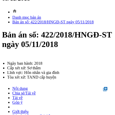
home
Danh mục bản án
Bản án số: 422/2018/HNGĐ-ST ngày 05/11/2018
Bản án số: 422/2018/HNGĐ-ST
ngày 05/11/2018
Ngày ban hành: 2018
Cấp xét xử: Sơ thẩm
Lĩnh vực: Hôn nhân và gia đình
Tòa xét xử: TAND cấp huyện
Nội dung
library_add
Chia sẻ/Tải về
Tải về
Góp ý
Giới thiệu