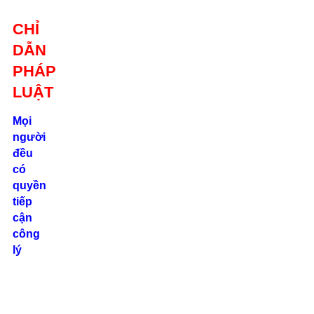
Giới thiệu
CHỈ
Liên hệ
DẪN
location_on
Số 24/2B
PHÁP
Đường Võ
Oanh, P. 25, Q.
LUẬT
Bình Thạnh, Tp.
Hồ Chí Minh
Mọi
người
phone
đều
0862.000.639
có
quyền
tiếp
cận
công
lý