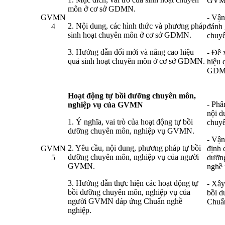
GVM
môn ở cơ sở GDMN.
GVMN
- Vận
2. Nội dung, các hình thức và phương pháp
4
đánh 
sinh hoạt chuyên môn ở cơ sở GDMN.
chuy
3. Hướng dẫn đổi mới và nâng cao hiệu
- Đề 
quả sinh hoạt chuyên môn ở cơ sở GDMN.
hiệu 
GDM
Hoạt động tự bồi dưỡng chuyên môn,
- Phâ
nghiệp vụ của GVMN
nội d
1. Ý nghĩa, vai trò của hoạt động tự bồi
chuy
dưỡng chuyên môn, nghiệp vụ GVMN.
- Vận
2. Yêu cầu, nội dung, phương pháp tự bồi
GVMN
định 
dưỡng chuyên môn, nghiệp vụ của người
5
dưỡng
GVMN.
nghề 
3. Hướng dẫn thực hiện các hoạt động tự
- Xây
bồi dưỡng chuyên môn, nghiệp vụ của
bồi d
người GVMN đáp ứng Chuẩn nghề
Chuẩ
nghiệp.