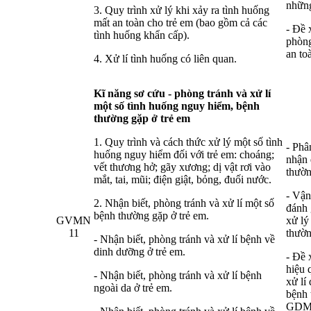
những
3. Quy trình xử lý khi xảy ra tình huống
mất an toàn cho trẻ em (bao gồm cả các
- Đề 
tình huống khẩn cấp).
phòng
an to
4. Xử lí tình huống có liên quan.
Kĩ năng sơ cứu - phòng tránh và xử lí
một số tình huống nguy hiểm, bệnh
thư
ờng gặp ở trẻ em
1. Quy trình và cách thức xử lý một số tình
- Phâ
huống nguy hiểm đối với trẻ em: choáng;
nhận 
vết thương hở; gãy xương; dị vật rơi vào
thườn
mắt, tai, mũi; điện giật, bỏng, đuối nước.
- Vận
2. Nhận biết, phòng tránh và xử lí một số
đánh 
bệnh thường gặp ở trẻ em.
GVMN
xử lý
11
thườn
- Nhận biết, phòng tránh và xử lí bệnh về
dinh dưỡng ở trẻ em.
- Đề 
hiệu 
- Nhận biết, phòng tránh và xử lí bệnh
xử lí
ngoài da ở trẻ em.
bệnh 
GDM