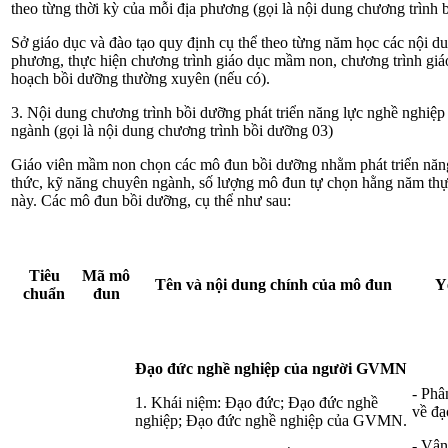
theo từng thời kỳ của mỗi địa phương (gọi là nội dung chương trình 
Sở giáo dục và đào tạo quy định cụ thể theo từng năm học các nội d
phương, thực hiện chương trình giáo dục mầm non, chương trình giáo
hoạch bồi dưỡng thường xuyên (nếu có).
3. Nội dung chương trình bồi dưỡng phát triển năng lực nghề nghiệp 
ngành (gọi là nội dung chương trình bồi dưỡng 03)
Giáo viên mầm non chọn các mô đun bồi dưỡng nhằm phát triển năng 
thức, kỹ năng chuyên ngành, số lượng mô đun tự chọn hằng năm thự
này. Các mô đun bồi dưỡng, cụ thể như sau:
Tiêu
Mã mô
Tên và nội dung chính của mô đun
Y
chuẩn
đun
Đạo đức nghề nghiệp của người GVMN
- Phâ
1. Khái niệm: Đạo đức; Đạo đức nghề
về đ
nghiệp; Đạo đức nghề nghiệp của GVMN.
- Vận