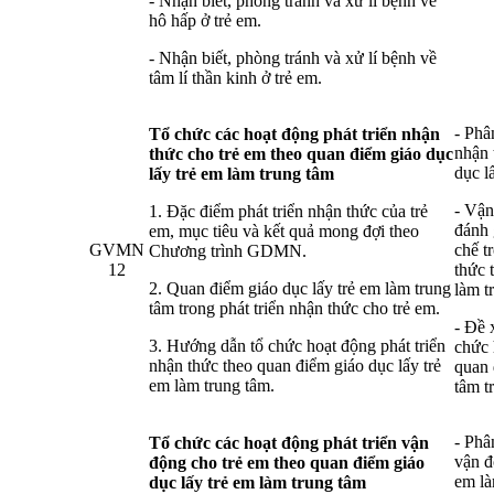
- Nhận biết, phòng tránh và xử lí bệnh về
hô hấp ở trẻ em.
- Nhận biết, phòng tránh và xử lí bệnh về
tâm lí thần kinh ở trẻ em.
- Phâ
Tổ chức các hoạt động phát triển nhận
nhận 
thức cho trẻ em theo quan điểm giáo dục
dục l
lấy trẻ em làm trung tâm
- Vận
1. Đặc điểm phát triển nhận thức của trẻ
đánh 
em, mục tiêu và kết quả mong đợi theo
GVMN
chế t
Chương trình GDMN.
12
thức 
2. Quan điểm giáo dục lấy trẻ em làm trung
làm t
tâm trong phát triển nhận thức cho trẻ em.
- Đề 
3. Hướng dẫn tổ chức hoạt động phát triển
chức 
nhận thức theo quan điểm giáo dục lấy trẻ
quan 
em làm trung tâm.
tâm t
- Phâ
Tổ chức các hoạt động phát triển vận
vận đ
động cho trẻ em theo quan điểm giáo
em là
dục lấy trẻ em làm trung tâm