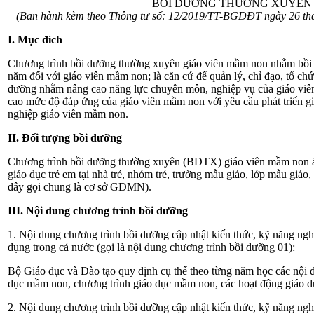
BỒI DƯỠNG THƯỜNG XUYÊN 
(Ban hành kèm theo Thông tư số
: 12/2019/TT-BGDĐT ngày 26 th
I. Mục đích
Chương trình bồi dưỡng thường xuyên giáo viên mầm non nhằm bồi 
năm đối với giáo viên mầm non; là căn cứ để quản lý, chỉ đạo, tổ chứ
dưỡng nhằm nâng cao năng lực chuyên môn, nghiệp vụ của giáo viê
cao mức độ đáp ứng của giáo viên mầm non với yêu cầu phát triển
nghiệp giáo viên mầm non.
II. Đối tượng bồi dưỡng
Chương trình bồi dưỡng thường xuyên (BDTX) giáo viên mầm non áp
giáo dục trẻ em tại nhà trẻ, nhóm trẻ, trường mẫu giáo, lớp mẫu giá
đây gọi chung là cơ sở GDMN).
III. Nội dung chương trình bồi dưỡng
1. Nội dung chương trình bồi dưỡng cập nhật kiến thức, kỹ năng ng
dụng trong cả nước (gọi là nội dung chương trình bồi dưỡng 01):
Bộ Giáo dục và Đào tạo quy định cụ thể theo từng năm học các nội d
dục mầm non, chương trình giáo dục mầm non, các hoạt động giáo d
2. Nội dung chương trình bồi dưỡng cập nhật kiến thức, kỹ năng ngh