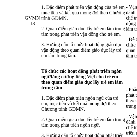
- Vận
1. Đặc điểm phát triển vận động của trẻ em,
đánh 
mục tiêu và kết quả mong đợi theo Chương
GVMN
chế t
trình GDMN.
13
động 
2. Quan điểm giáo dục lấy trẻ em làm trung
làm t
tâm trong phát triển vận động cho trẻ em.
- Đề 
3. Hướng dẫn tổ chức hoạt động giáo dục
chức 
vận động theo quan điểm giáo dục lấy trẻ
quan 
em làm trung tâm.
tâm t
Tổ chức các hoạt động phát triển ngôn
ngữ/tăng cường tiếng Việt cho trẻ em
theo quan điểm giáo dục lấy trẻ em làm
trung tâm
- Phâ
phát 
1. Đặc điểm phát triển ngôn ngữ của trẻ
theo 
em, mục tiêu và kết quả mong đợi theo
trung
Chương trình GDMN.
- Vận
2. Quan điểm giáo dục lấy trẻ em làm trung
đánh 
tâm trong phát triển ngôn ngữ.
chế t
triển
3. Hướng dẫn tổ chức hoạt động phát triển