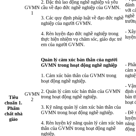
2. Đặc thù lao động nghề nghiệp và yêu
đánh 
GVMN
cầu về đạo đức nghề nghiệp của GVMN.
với c
1
nghề 
3. Các quy định pháp luật về đạo đức nghề
trườn
nghiệp của người GVMN.
- Xây
4. Rèn luyện đạo đức nghề nghiệp trong
luyện
thực hiện nhiệm vụ chăm sóc, giáo dục trẻ
em của người GVMN.
Quản lý cảm xúc bản thân của người
- Phâ
GVMN trong hoạt động nghề nghiệp
cảm 
1. Cảm xúc bản thân của GVMN trong
nghiệ
hoạt động nghề nghiệp.
- Vận
2. Quản lý cảm xúc bản thân của GVMN
định 
GVMN
trong hoạt động nghề nghiệp.
bản t
Tiêu
2
hoạt 
chuẩn 1.
3. Kỹ năng quản lý cảm xúc bản thân của
Phẩm
GVMN trong hoạt động nghề nghiệp.
- Đề 
chất nhà
luyện
giáo
4. Rèn luyện kỹ năng quản lý cảm xúc bản
năng 
thân của GVMN trong hoạt động nghề
động 
nghiệp.