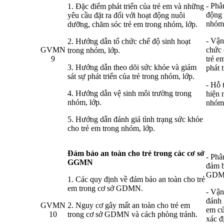
- Phâ
1. Đặc điểm phát triển của trẻ em và những
động 
yêu cầu đặt ra đối với hoạt động nuôi
nhóm,
dưỡng, chăm sóc trẻ em trong nhóm, lớp.
- Vận
2. Hướng dẫn tổ chức chế độ sinh hoạt
GVMN
chức 
trong nhóm, lớp.
9
trẻ e
3. Hướng dẫn theo dõi sức khỏe và giám
phát 
sát sự phát triển của trẻ trong nhóm, lớp.
- Hỗ 
4. Hướng dẫn vệ sinh môi trường trong
hiện 
nhóm, lớp.
nhóm,
5. Hướng dẫn đánh giá tình trạng sức khỏe
cho trẻ em trong nhóm, lớp.
Đảm bảo an toàn cho trẻ trong các cơ sở
- Phâ
GGMN
đảm b
GD
1. Các quy định về đảm bảo an toàn cho trẻ
em trong cơ sở GDMN.
- Vận
đánh 
GVMN
2. Nguy cơ gây mất an toàn cho trẻ em
em c
10
trong cơ sở GDMN và cách phòng tránh.
xác đ