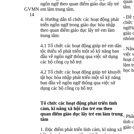
quan 
ngôn ngữ theo quan điểm giáo dục lấy trẻ
tâm.
GVMN
em làm trung tâm.
14
- Đề 
4. Hướng dẫn tổ chức các hoạt động phát
chức 
triển ngôn ngữ trong giáo dục hòa nhập
ngữ/t
theo quan điểm giáo dục lấy trẻ em làm
giáo 
trung tâm:
nhóm,
4.1 Tổ chức các hoạt động giúp trẻ em dân
- Nân
tộc thiểu số phát triển một số kỹ năng ban
việc 
đầu về ngôn ngữ thông qua việc sử dụng
hoạt 
các bộ công cụ hỗ trợ.
làm t
học h
4.2 Tổ chức các hoạt động giúp trẻ khuyết
tật học hòa nhập phát triển một số kỹ năng
ban đầu về ngôn ngữ thông qua việc sử
dụng các bộ công cụ hỗ trợ.
Tổ chức các hoạt động phát triển tình
cảm, kĩ năng xã hội cho trẻ em theo
quan điểm giáo dục lấy trẻ em làm trung
- Phâ
tâm
tình 
giáo 
1. Đặc điểm phát triển tình cảm, kĩ năng xã