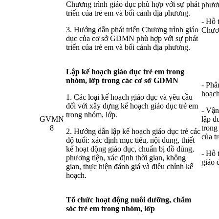
Chương trình giáo dục phù hợp với sự phát
phươ
triển của trẻ em và bối cảnh địa phương.
- Hỗ 
3. Hướng dẫn phát triển Chương trình giáo
Chươn
dục của cơ sở GDMN phù hợp với sự phát
triển của trẻ em và bối cảnh địa phương.
Lập kế hoạch giáo dục trẻ em trong
nhóm, lớp trong các cơ sở GDMN
- Phâ
hoạch
1. Các loại kế hoạch giáo dục và yêu cầu
đối với xây dựng kế hoạch giáo dục trẻ em
- Vận
trong nhóm, lớp.
GVMN
lập đ
8
trong
2. Hướng dẫn lập kế hoạch giáo dục trẻ các
của t
độ tuổi: xác định mục tiêu, nội dung, thiết
kế hoạt động giáo dục, chuẩn bị đồ dùng,
- Hỗ 
phương tiện, xác định thời gian, không
giáo 
gian, thực hiện đánh giá và điều chỉnh kế
hoạch.
Tổ
chức hoạt động nuôi dưỡng, chăm
sóc trẻ em trong nhóm, lớp