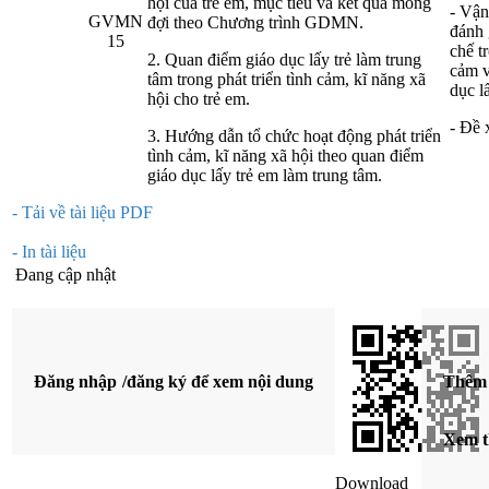
hội của trẻ em, mục tiêu và kết quả mong
- Vận
GVMN
đợi theo Chương trình GDMN.
đánh 
15
chế t
2. Quan điểm giáo dục lấy trẻ làm trung
cảm v
tâm trong phát triển tình cảm, kĩ năng xã
dục l
hội cho trẻ em.
- Đề 
3. Hướng dẫn tổ chức hoạt động phát triển
tình cảm, kĩ năng xã hội theo quan điểm
giáo dục lấy trẻ em làm trung tâm.
- Tải về tài liệu PDF
- In tài liệu
Đang cập nhật
Đăng nhập
/
đăng ký
để xem nội dung
Thêm 
Xem t
Download