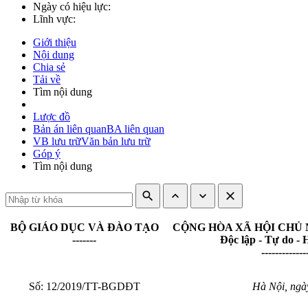
Ngày có hiệu lực:
Lĩnh vực:
Giới thiệu
Nội dung
Chia sẻ
Tải về
Tìm nội dung
Lược đồ
Bản án liên quan
BA liên quan
VB lưu trữ
Văn bản lưu trữ
Góp ý
Tìm nội dung
search
expand_less
expand_more
close
BỘ GIÁO DỤC VÀ ĐÀO TẠO
CỘNG HÒA XÃ HỘI CHỦ 
-------
Độc lập - Tự do -
-------------
Số: 12/2019/TT-BGDĐT
Hà Nội
, ng