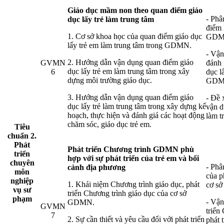
Giáo dục mầm non theo quan điểm giáo
- Phâ
dục lấy trẻ làm trung tâm
điểm 
1. Cơ sở khoa học của quan điểm giáo dục
GDM
lấy trẻ em làm trung tâm trong GDMN.
- Vận
2. Hướng dẫn vận dụng quan điểm giáo
GVMN
đánh 
dục lấy trẻ em làm trung tâm trong xây
6
dục l
dựng môi trường giáo dục.
GDM
3. Hướng dẫn vận dụng quan điểm giáo
- Đề 
dục lấy trẻ làm trung tâm trong xây dựng kế
vận d
hoạch, thực hiện và đánh giá các hoạt động
làm t
chăm sóc, giáo dục trẻ em.
Tiê
u
chuẩ
n 2.
Phát
Phát triển Chương trình GDMN phù
triển
hợ
p với sự phát triể
n của trẻ em và bối
chuyên
- Phâ
cảnh địa phương
môn
của p
nghiệp
1. Khái niệm Chương trình giáo dục, phát
cơ sở
v
ụ sư
triển Chương trình giáo dục của cơ sở
phạm
- Vận
GDMN.
GVMN
triển
7
2. Sự cần thiết và yêu cầu đối với phát triển
phát 