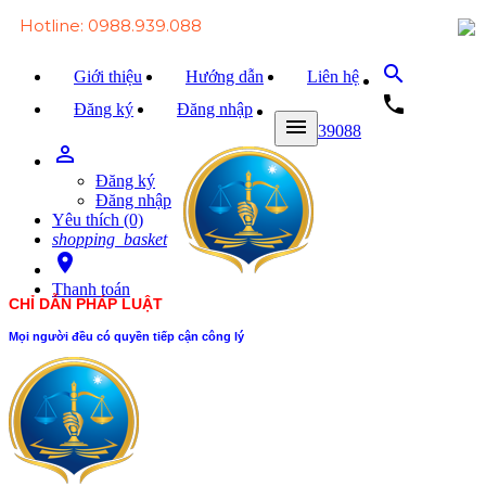
Hotline: 0988.939.088
search
Giới thiệu
Hướng dẫn
Liên hệ
local_phone
Đăng ký
Đăng nhập
menu
0988939088
person_outline
Trang chủ
Đăng ký
Văn bản Luật
Đăng nhập
Yêu thích (0)
Văn bản Đảng
shopping_basket
room
Tài liệu
Thanh toán
CHỈ DẪN PHÁP LUẬT
Xét xử
Mọi người đều có quyền tiếp cận công lý
Hỏi - đáp
Trao đổi
Tin tức