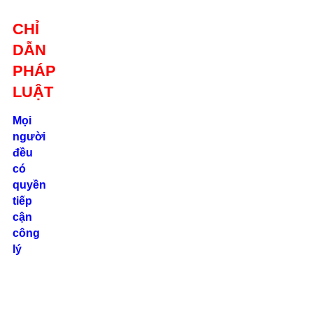
Giới thiệu
CHỈ
Liên hệ
DẪN
location_on
Số 24/2B
PHÁP
Đường Võ
Oanh, P. 25, Q.
LUẬT
Bình Thạnh, Tp.
Hồ Chí Minh
Mọi
người
phone
đều
0862.000.639
có
quyền
tiếp
cận
công
lý