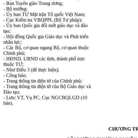
- Ban Tuyên giáo Trung ương;
- Bộ trưởng;
- Ủy ban TƯ Mặt trận Tổ quốc Việt Nam;
- Cục Kiểm tra VBQPPL (Bộ Tư pháp);
- Ủy ban Quốc gia đổi mới giáo dục và đào
tạo;
- Hội đồng Quốc gia Giáo dục và Phát triển
nhân lực;
- Các Bộ, cơ quan ngang Bộ, cơ quan thuộc
Chính phủ;
- HĐND, UBND các tỉnh, thành phố trực
thuộc TƯ;
- Như Điều 3 (để thực hiện);
- Công báo;
- Trang thông tin điện tử của Chính phủ;
- Trang thông tin điện tử của Bộ Giáo dục và
Đào tạo;
- Lưu: VT, Vụ PC, Cục NGCBQLGD (10
bản).
CHƯƠNG T