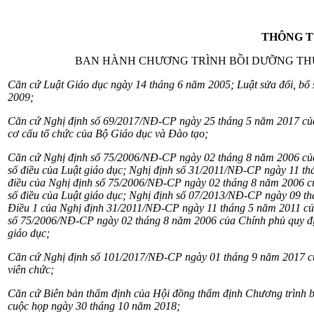
THÔNG 
BAN HÀNH CHƯƠNG TRÌNH BỒI DƯỠNG TH
Căn cứ Luật Giáo dục ngày 14 tháng 6 năm 2005; Luật sửa đổ
i, bổ
2009;
Căn cứ Nghị định số 69/2017/NĐ-CP ngày 25 tháng 5 năm 2017 c
cơ cấu tổ chức của Bộ Giáo dục và Đào tạo;
Căn cứ Nghị định số 75/2006/NĐ-CP ngày 02 tháng 8 năm 2006 củ
số điều của Luật giáo dục; Nghị định số
31/2011/NĐ-CP ngày 11 thán
điều của Nghị định số
75/2006/NĐ-CP ngày 02 tháng 8 năm 2006 của
số
điều của Luật giáo dục; Nghị định số
07/2013/NĐ-CP ngày 09 thá
Điều 1 của Nghị định 31/2011/NĐ-CP
ngày 11 tháng 5 năm 2011 củ
số 75/2006/NĐ-CP ngày 02 tháng 8 năm 2006 của Chí
nh phủ quy đ
giáo dục;
Căn cứ Nghị định số 101/2017/NĐ-CP ngày 01 tháng 9 năm 2017 củ
viên chức;
Căn cứ Biên bản thẩm định của Hội đồng thẩm định Chương trình 
cuộc họp ngày 30 tháng 10 năm 2018;