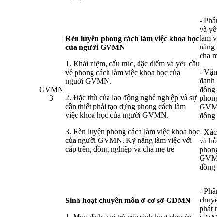
- Phâ
và yê
làm 
Rèn luyện phong cách làm việc khoa học
năng 
của người GVMN
cha m
1. Khái niệm, cấu trúc, đặc điểm và yêu cầu
- Vận
về phong cách làm việc khoa học của
đánh 
người GVMN.
GVMN
đồng 
2. Đặc thù của lao động nghề nghiệp và sự
3
phong
cần thiết phải tạo dựng phong cách làm
GVMN,
việc khoa học của người GVMN.
đồng 
3. Rèn luyện phong cách làm việc khoa học
- Xác
của người GVMN. Kỹ năng làm việc với
và hỗ
cấp trên, đồng nghiệp và cha mẹ trẻ
phong
GVMN,
đồng 
- Phâ
chuyê
Sinh hoạt chuyên môn ở cơ sở GDMN
phát 
1. Mục đích, vai trò của sinh hoạt chuyên