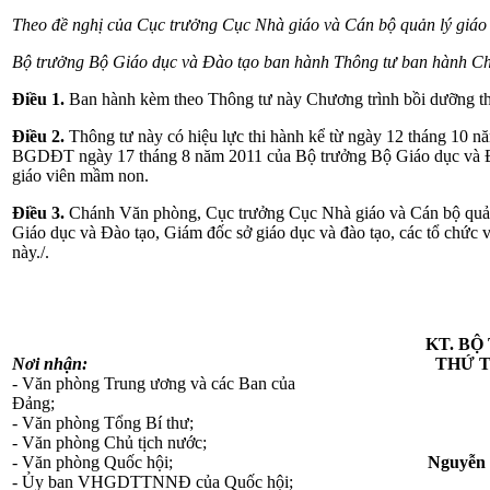
Theo đề nghị của Cục trưởng Cục Nhà giáo và Cán bộ quản lý
giáo
Bộ trưởng Bộ Giáo dục và Đào tạo ban hành Thông tư ban hành Ch
Điều 1.
Ban hành kèm theo Thông tư này Chương trình bồi dưỡng t
Điều 2.
Thông tư này có hiệu lực thi hành kể từ ngày 12 tháng 10 
BGDĐT ngày 17 tháng 8 năm 2011 của Bộ trưởng Bộ Giáo dục và Đ
giáo viên mầm non.
Điều 3.
Chánh Văn phòng, Cục trưởng Cục Nhà giáo và Cán bộ quản 
Giáo dục và Đào tạo, Giám đốc sở giáo dục và đào tạo, các tổ chức v
này./.
KT. B
Nơi nhận:
THỨ 
- Văn phòng Trung ương và các Ban của
Đảng;
- Văn phòng Tổng Bí thư;
- Văn phòng Chủ tịch nước;
- Văn phòng Quốc hội;
Nguyễn 
- Ủy ban VHGDTTNNĐ của Quốc hội;