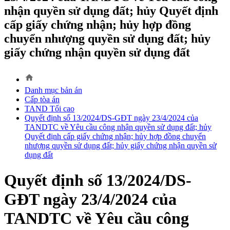
nhận quyền sử dụng đất; hủy Quyết định
cấp giấy chứng nhận; hủy hợp đồng
chuyển nhượng quyền sử dụng đất; hủy
giấy chứng nhận quyền sử dụng đất
home
Danh mục bản án
Cấp tòa án
TAND Tối cao
Quyết định số 13/2024/DS-GĐT ngày 23/4/2024 của
TANDTC về Yêu cầu công nhận quyền sử dụng đất; hủy
Quyết định cấp giấy chứng nhận; hủy hợp đồng chuyển
nhượng quyền sử dụng đất; hủy giấy chứng nhận quyền sử
dụng đất
Quyết định số 13/2024/DS-
GĐT ngày 23/4/2024 của
TANDTC về Yêu cầu công