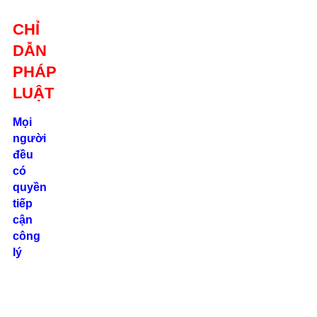
Giới thiệu
CHỈ
Liên hệ
DẪN
location_on
Số 24/2B
PHÁP
Đường Võ
Oanh, P. 25, Q.
LUẬT
Bình Thạnh, Tp.
Hồ Chí Minh
Mọi
người
phone
đều
0862.000.639
có
quyền
tiếp
cận
công
lý