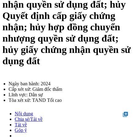
nhận quyền sử dụng đất; hủy
Quyết định cấp giấy chứng
nhận; hủy hợp đồng chuyển
nhượng quyền sử dụng đất;
hủy giấy chứng nhận quyền sử
dụng đất
Ngày ban hành: 2024
Cấp xét xử: Giám đốc thẩm
Lĩnh vực: Dân sự
Tòa xét xử: TAND Tối cao
Nội dung
library_add
Chia sẻ/Tải về
Tải về
Góp ý