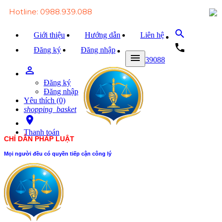
Hotline: 0988.939.088
search
Giới thiệu
Hướng dẫn
Liên hệ
local_phone
Đăng ký
Đăng nhập
menu
0988939088
person_outline
Trang chủ
Đăng ký
Văn bản Luật
Đăng nhập
Yêu thích (0)
Văn bản Đảng
shopping_basket
room
Tài liệu
Thanh toán
CHỈ DẪN PHÁP LUẬT
Xét xử
Mọi người đều có quyền tiếp cận công lý
Hỏi - đáp
Trao đổi
Tin tức