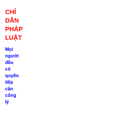
Giới thiệu
CHỈ
Liên hệ
DẪN
location_on
Số 24/2B
PHÁP
Đường Võ
Oanh, P. 25, Q.
LUẬT
Bình Thạnh, Tp.
Hồ Chí Minh
Mọi
người
phone
đều
0862.000.639
có
quyền
tiếp
cận
công
lý