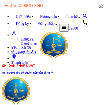
Hotline: 0988.939.088
search
Giới thiệu
Hướng dẫn
Liên hệ
local_phone
Đăng ký
Đăng nhập
menu
0988939088
person_outline
Trang chủ
Đăng ký
Văn bản Luật
Đăng nhập
Yêu thích (0)
Văn bản Đảng
shopping_basket
room
Tài liệu
Thanh toán
CHỈ DẪN PHÁP LUẬT
Xét xử
Mọi người đều có quyền tiếp cận công lý
Hỏi - đáp
Trao đổi
Tin tức