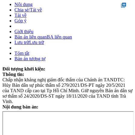
Nội dung
library_add
Chia sẻ/Tải về
Tải về
Góp ý
Giới thiệu
Bản án liên quan
BA liên quan
Lưu trữ
Lưu trữ
Tóm tắt
Bản án tương tự
Đối tượng khởi kiện:
Thông tin:
Chấp nhận kháng nghị giám đốc thẩm của Chánh án TANDTC:
Hủy Bản dân sự phúc thẩm số 279/2021/DS-PT ngày 20/5/2021
của TAND cấp cao tại Tp Hồ Chí Minh. Giữ nguyên Bản án dân sự
sơ thẩm số 24/2020/DS-ST ngày 18/11/2020 của TAND tỉnh Trà
Vinh.
Nội dung bản án: