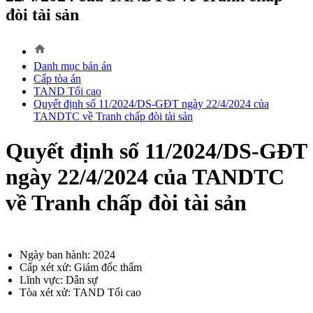
đòi tài sản
home
Danh mục bản án
Cấp tòa án
TAND Tối cao
Quyết định số 11/2024/DS-GĐT ngày 22/4/2024 của
TANDTC về Tranh chấp đòi tài sản
Quyết định số 11/2024/DS-GĐT
ngày 22/4/2024 của TANDTC
về Tranh chấp đòi tài sản
Ngày ban hành: 2024
Cấp xét xử: Giám đốc thẩm
Lĩnh vực: Dân sự
Tòa xét xử: TAND Tối cao