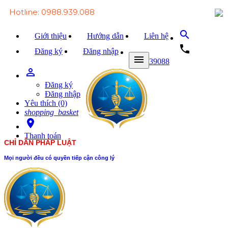
Hotline: 0988.939.088
search
Giới thiệu
Hướng dẫn
Liên hệ
local_phone
Đăng ký
Đăng nhập
menu
0988939088
person_outline
Trang chủ
Đăng ký
Văn bản Luật
Đăng nhập
Yêu thích (0)
Văn bản Đảng
shopping_basket
room
Tài liệu
Thanh toán
CHỈ DẪN PHÁP LUẬT
Xét xử
Mọi người đều có quyền tiếp cận công lý
Hỏi - đáp
Trao đổi
Tin tức