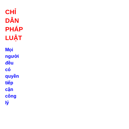
Giới thiệu
CHỈ
Liên hệ
DẪN
location_on
Số 24/2B
PHÁP
Đường Võ
Oanh, P. 25, Q.
LUẬT
Bình Thạnh, Tp.
Hồ Chí Minh
Mọi
người
phone
đều
0862.000.639
có
quyền
tiếp
cận
công
lý