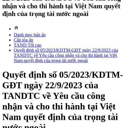
nhận và cho thi hành tại Việt Nam quyết
định của trọng tài nước ngoài
home
Danh mục bản án
Cấp tòa án
TAND Tối cao
Quyết định số 05/2023/KDTM-GĐT ngày 22/9/2023 của
TANDTC về Yêu cầu công nhận và cho thi hành tại Việt
Nam quyết định của trọng tài nước ngoài
Quyết định số 05/2023/KDTM-
GĐT ngày 22/9/2023 của
TANDTC về Yêu cầu công
nhận và cho thi hành tại Việt
Nam quyết định của trọng tài
nước ngoài