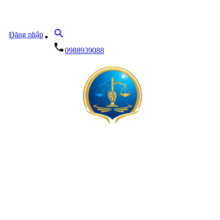
search
Đăng nhập
local_phone
0988939088