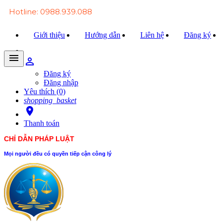
Hotline: 0988.939.088
Giới thiệu
Hướng dẫn
Liên hệ
Đăng ký
menu
person_outline
Trang chủ
Đăng ký
Đăng nhập
Văn bản Luật
Yêu thích (0)
shopping_basket
Văn bản Đảng
room
Thanh toán
Tài liệu
CHỈ DẪN PHÁP LUẬT
Xét xử
Mọi người đều có quyền tiếp cận công lý
Hỏi - đáp
Trao đổi
Tin tức