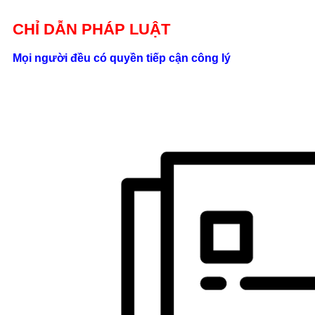
Giới thiệu
CHỈ DẪN PHÁP LUẬT
Liên hệ
Mọi người đều có quyền tiếp cận công lý
location_on
Số 24/2B
Đường Võ
Oanh, P. 25, Q.
Bình Thạnh, Tp.
Hồ Chí Minh
phone
0862.000.639