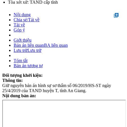
Tòa xét xử: TAND cấp tỉnh
Nội dung
library_add
Chia sẻ/Tải về
Tải về
Góp ý
Giới thiệu
Bản án liên quan
BA liên quan
Lưu trữ
Lưu trữ
Tóm tắt
Bản án tương tự
Đối tượng khởi kiện:
Thông tin:
Giữ nguyên bản án hình sự sơ thẩm số 06/2019/HS-ST ngày
25/4/2019 của TAND huyện T, tỉnh An Giang.
Nội dung bản án: