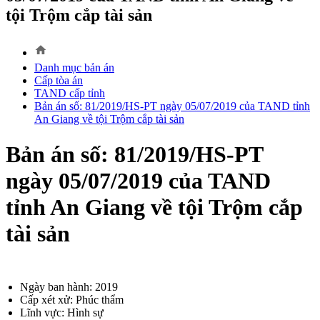
tội Trộm cắp tài sản
home
Danh mục bản án
Cấp tòa án
TAND cấp tỉnh
Bản án số: 81/2019/HS-PT ngày 05/07/2019 của TAND tỉnh
An Giang về tội Trộm cắp tài sản
Bản án số: 81/2019/HS-PT
ngày 05/07/2019 của TAND
tỉnh An Giang về tội Trộm cắp
tài sản
Ngày ban hành: 2019
Cấp xét xử: Phúc thẩm
Lĩnh vực: Hình sự