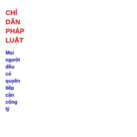
Giới thiệu
CHỈ
Liên hệ
DẪN
location_on
Số 24/2B
PHÁP
Đường Võ
Oanh, P. 25, Q.
LUẬT
Bình Thạnh, Tp.
Hồ Chí Minh
Mọi
người
phone
đều
0862.000.639
có
quyền
tiếp
cận
công
lý