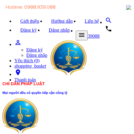
Hotline: 0988.939.088
search
Giới thiệu
Hướng dẫn
Liên hệ
local_phone
Đăng ký
Đăng nhập
menu
0988939088
person_outline
Trang chủ
Đăng ký
Văn bản Luật
Đăng nhập
Yêu thích (0)
Văn bản Đảng
shopping_basket
room
Tài liệu
Thanh toán
CHỈ DẪN PHÁP LUẬT
Xét xử
Mọi người đều có quyền tiếp cận công lý
Hỏi - đáp
Trao đổi
Tin tức