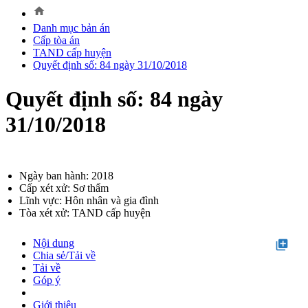
home
Danh mục bản án
Cấp tòa án
TAND cấp huyện
Quyết định số: 84 ngày 31/10/2018
Quyết định số: 84 ngày
31/10/2018
Ngày ban hành: 2018
Cấp xét xử: Sơ thẩm
Lĩnh vực: Hôn nhân và gia đình
Tòa xét xử: TAND cấp huyện
Nội dung
library_add
Chia sẻ/Tải về
Tải về
Góp ý
Giới thiệu