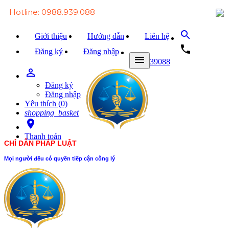
Hotline: 0988.939.088
search
Giới thiệu
Hướng dẫn
Liên hệ
local_phone
Đăng ký
Đăng nhập
menu
0988939088
person_outline
Trang chủ
Đăng ký
Văn bản Luật
Đăng nhập
Yêu thích (0)
Văn bản Đảng
shopping_basket
room
Tài liệu
Thanh toán
CHỈ DẪN PHÁP LUẬT
Xét xử
Mọi người đều có quyền tiếp cận công lý
Hỏi - đáp
Trao đổi
Tin tức