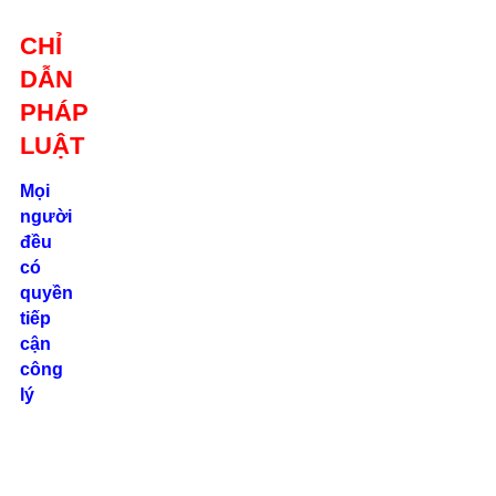
Giới thiệu
CHỈ
Liên hệ
DẪN
location_on
Số 24/2B
PHÁP
Đường Võ
Oanh, P. 25, Q.
LUẬT
Bình Thạnh, Tp.
Hồ Chí Minh
Mọi
người
phone
đều
0862.000.639
có
quyền
tiếp
cận
công
lý