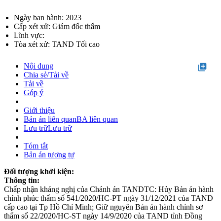
Ngày ban hành: 2023
Cấp xét xử: Giám đốc thẩm
Lĩnh vực:
Tòa xét xử: TAND Tối cao
Nội dung
library_add
Chia sẻ/Tải về
Tải về
Góp ý
Giới thiệu
Bản án liên quan
BA liên quan
Lưu trữ
Lưu trữ
Tóm tắt
Bản án tương tự
Đối tượng khởi kiện:
Thông tin:
Chấp nhận kháng nghị của Chánh án TANDTC: Hủy Bản án hành
chính phúc thẩm số 541/2020/HC-PT ngày 31/12/2021 của TAND
cấp cao tại Tp Hồ Chí Minh; Giữ nguyên Bản án hành chính sơ
thẩm số 22/2020/HC-ST ngày 14/9/2020 của TAND tỉnh Đồng