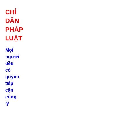
Giới thiệu
CHỈ
Liên hệ
DẪN
location_on
Số 24/2B
PHÁP
Đường Võ
Oanh, P. 25, Q.
LUẬT
Bình Thạnh, Tp.
Hồ Chí Minh
Mọi
người
phone
đều
0862.000.639
có
quyền
tiếp
cận
công
lý