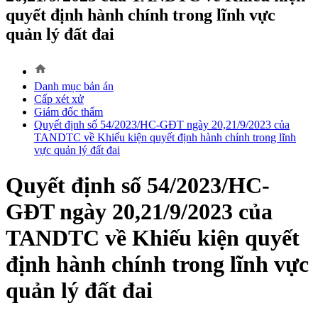
quyết định hành chính trong lĩnh vực
quản lý đất đai
home
Danh mục bản án
Cấp xét xử
Giám đốc thẩm
Quyết định số 54/2023/HC-GĐT ngày 20,21/9/2023 của
TANDTC về Khiếu kiện quyết định hành chính trong lĩnh
vực quản lý đất đai
Quyết định số 54/2023/HC-
GĐT ngày 20,21/9/2023 của
TANDTC về Khiếu kiện quyết
định hành chính trong lĩnh vực
quản lý đất đai