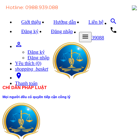
Hotline: 0988.939.088
search
Giới thiệu
Hướng dẫn
Liên hệ
local_phone
Đăng ký
Đăng nhập
menu
0988939088
person_outline
Trang chủ
Đăng ký
Văn bản Luật
Đăng nhập
Yêu thích (0)
Văn bản Đảng
shopping_basket
room
Tài liệu
Thanh toán
CHỈ DẪN PHÁP LUẬT
Xét xử
Mọi người đều có quyền tiếp cận công lý
Hỏi - đáp
Trao đổi
Tin tức