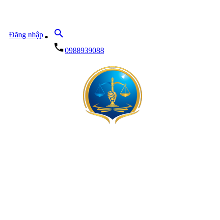
search
Đăng nhập
local_phone
0988939088