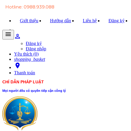
Hotline: 0988.939.088
Giới thiệu
Hướng dẫn
Liên hệ
Đăng ký
menu
person_outline
Trang chủ
Đăng ký
Đăng nhập
Văn bản Luật
Yêu thích (0)
shopping_basket
Văn bản Đảng
room
Thanh toán
Tài liệu
CHỈ DẪN PHÁP LUẬT
Xét xử
Mọi người đều có quyền tiếp cận công lý
Hỏi - đáp
Trao đổi
Tin tức