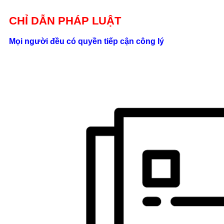
Giới thiệu
CHỈ DẪN PHÁP LUẬT
Liên hệ
Mọi người đều có quyền tiếp cận công lý
location_on
Số 24/2B
Đường Võ
Oanh, P. 25, Q.
Bình Thạnh, Tp.
Hồ Chí Minh
phone
0862.000.639