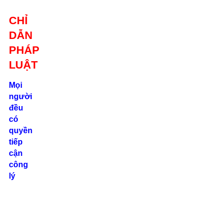
Giới thiệu
CHỈ
Liên hệ
DẪN
location_on
Số 24/2B
PHÁP
Đường Võ
Oanh, P. 25, Q.
LUẬT
Bình Thạnh, Tp.
Hồ Chí Minh
Mọi
người
phone
đều
0862.000.639
có
quyền
tiếp
cận
công
lý