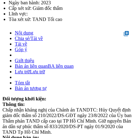
Ngày ban hành: 2023
Cấp xét xử: Giám đốc thẩm
Lĩnh vực:
Tòa xét xử: TAND Tối cao
Nội dung
library_add
Chia sẻ/Tải về
Tải về
Góp ý
Giới thiệu
Bản án liên quan
BA liên quan
Lưu trữ
Lưu trữ
Tóm tắt
Bản án tương tự
Đối tượng khởi kiện:
Thông tin:
Chấp nhận kháng nghị của Chánh án TANDTC: Hủy Quyết định
giám đốc thẩm số 210/2022/DS-GĐT ngày 23/8/2022 của Ủy ban
Thẩm phán TAND cấp cao tại TP Hồ Chí Minh. Giữ nguyên Bản
án dân sự phúc thẩm số 833/2020/DS-PT ngày 01/9/2020 của
TAND Tp Hồ Chí Minh.
Nội dung bản án: