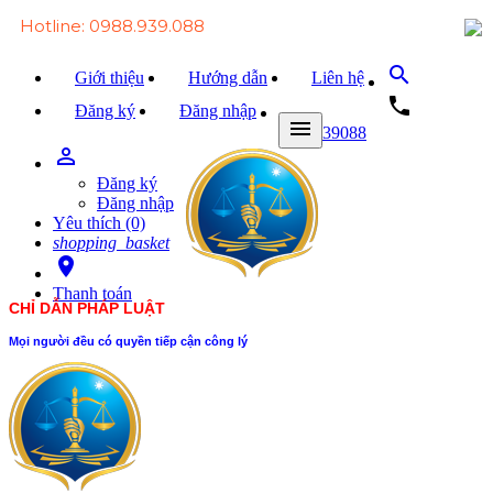
Hotline: 0988.939.088
search
Giới thiệu
Hướng dẫn
Liên hệ
local_phone
Đăng ký
Đăng nhập
menu
0988939088
person_outline
Trang chủ
Đăng ký
Văn bản Luật
Đăng nhập
Yêu thích (0)
Văn bản Đảng
shopping_basket
room
Tài liệu
Thanh toán
CHỈ DẪN PHÁP LUẬT
Xét xử
Mọi người đều có quyền tiếp cận công lý
Hỏi - đáp
Trao đổi
Tin tức