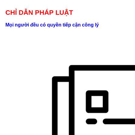
Giới thiệu
CHỈ DẪN PHÁP LUẬT
Liên hệ
Mọi người đều có quyền tiếp cận công lý
location_on
Số 24/2B
Đường Võ
Oanh, P. 25, Q.
Bình Thạnh, Tp.
Hồ Chí Minh
phone
0862.000.639