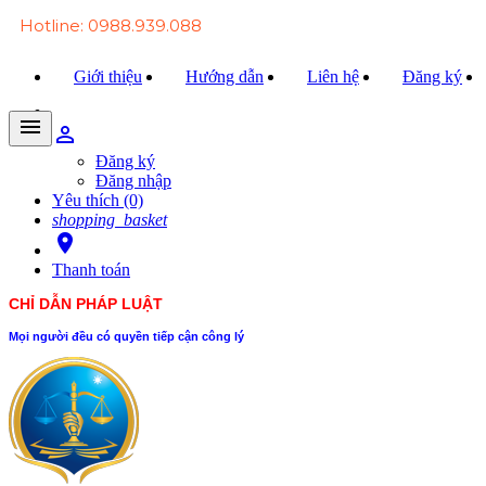
Hotline: 0988.939.088
Giới thiệu
Hướng dẫn
Liên hệ
Đăng ký
menu
person_outline
Trang chủ
Đăng ký
Đăng nhập
Văn bản Luật
Yêu thích (0)
shopping_basket
Văn bản Đảng
room
Thanh toán
Tài liệu
CHỈ DẪN PHÁP LUẬT
Xét xử
Mọi người đều có quyền tiếp cận công lý
Hỏi - đáp
Trao đổi
Tin tức