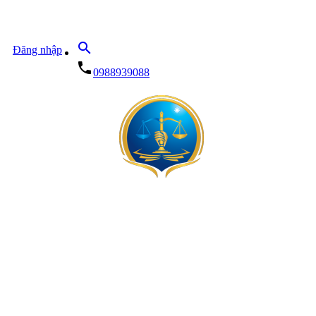
search
Đăng nhập
local_phone
0988939088