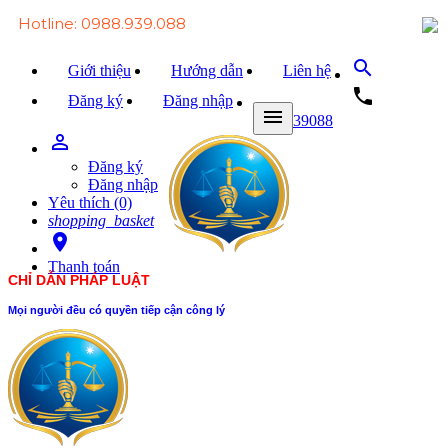
Hotline: 0988.939.088
search
Giới thiệu
Hướng dẫn
Liên hệ
local_phone
Đăng ký
Đăng nhập
menu
0988939088
person_outline
Trang chủ
Đăng ký
Văn bản Luật
Đăng nhập
Yêu thích (0)
Văn bản Đảng
shopping_basket
room
Tài liệu
Thanh toán
CHỈ DẪN PHÁP LUẬT
Xét xử
Mọi người đều có quyền tiếp cận công lý
Hỏi - đáp
Trao đổi
Tin tức