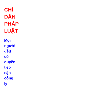
Giới thiệu
CHỈ
Liên hệ
DẪN
location_on
Số 24/2B
PHÁP
Đường Võ
Oanh, P. 25, Q.
LUẬT
Bình Thạnh, Tp.
Hồ Chí Minh
Mọi
người
phone
đều
0862.000.639
có
quyền
tiếp
cận
công
lý