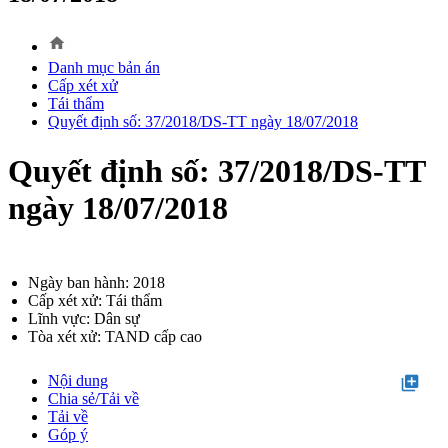
home
Danh mục bản án
Cấp xét xử
Tái thẩm
Quyết định số: 37/2018/DS-TT ngày 18/07/2018
Quyết định số: 37/2018/DS-TT
ngày 18/07/2018
Ngày ban hành: 2018
Cấp xét xử: Tái thẩm
Lĩnh vực: Dân sự
Tòa xét xử: TAND cấp cao
Nội dung
library_add
Chia sẻ/Tải về
Tải về
Góp ý