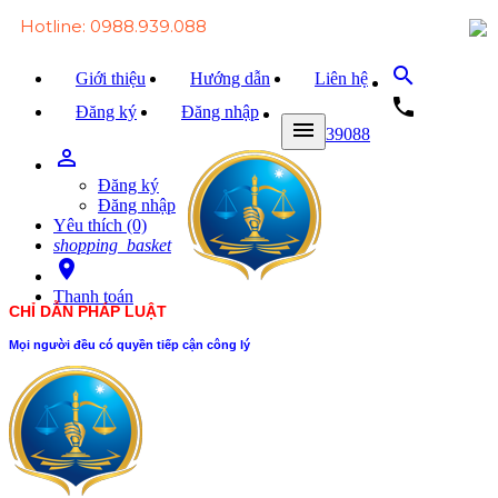
Hotline: 0988.939.088
search
Giới thiệu
Hướng dẫn
Liên hệ
local_phone
Đăng ký
Đăng nhập
menu
0988939088
person_outline
Trang chủ
Đăng ký
Văn bản Luật
Đăng nhập
Yêu thích (0)
Văn bản Đảng
shopping_basket
room
Tài liệu
Thanh toán
CHỈ DẪN PHÁP LUẬT
Xét xử
Mọi người đều có quyền tiếp cận công lý
Hỏi - đáp
Trao đổi
Tin tức