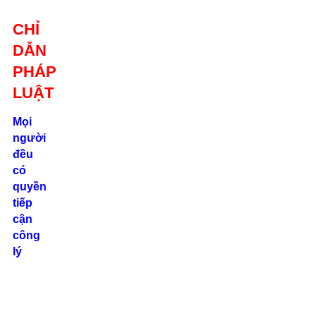
Giới thiệu
CHỈ
Liên hệ
DẪN
location_on
Số 24/2B
PHÁP
Đường Võ
Oanh, P. 25, Q.
LUẬT
Bình Thạnh, Tp.
Hồ Chí Minh
Mọi
người
phone
đều
0862.000.639
có
quyền
tiếp
cận
công
lý