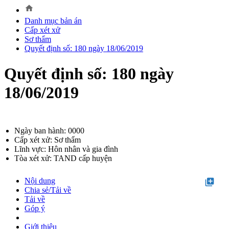
home
Danh mục bản án
Cấp xét xử
Sơ thẩm
Quyết định số: 180 ngày 18/06/2019
Quyết định số: 180 ngày
18/06/2019
Ngày ban hành: 0000
Cấp xét xử: Sơ thẩm
Lĩnh vực: Hôn nhân và gia đình
Tòa xét xử: TAND cấp huyện
Nội dung
library_add
Chia sẻ/Tải về
Tải về
Góp ý
Giới thiệu