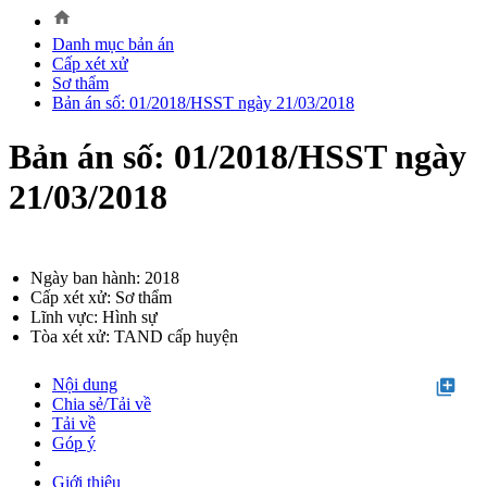
home
Danh mục bản án
Cấp xét xử
Sơ thẩm
Bản án số: 01/2018/HSST ngày 21/03/2018
Bản án số: 01/2018/HSST ngày
21/03/2018
Ngày ban hành: 2018
Cấp xét xử: Sơ thẩm
Lĩnh vực: Hình sự
Tòa xét xử: TAND cấp huyện
Nội dung
library_add
Chia sẻ/Tải về
Tải về
Góp ý
Giới thiệu