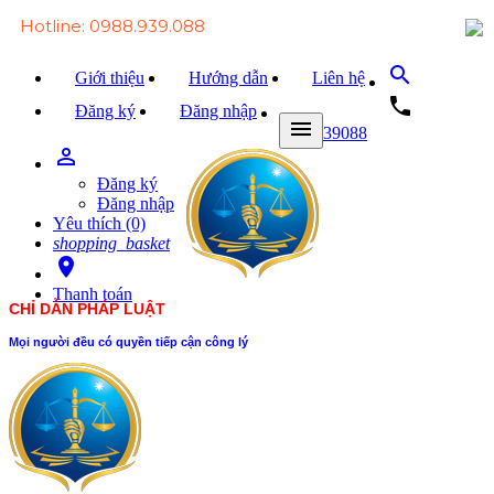
Hotline: 0988.939.088
search
Giới thiệu
Hướng dẫn
Liên hệ
local_phone
Đăng ký
Đăng nhập
menu
0988939088
person_outline
Trang chủ
Đăng ký
Văn bản Luật
Đăng nhập
Yêu thích (0)
Văn bản Đảng
shopping_basket
room
Tài liệu
Thanh toán
CHỈ DẪN PHÁP LUẬT
Xét xử
Mọi người đều có quyền tiếp cận công lý
Hỏi - đáp
Trao đổi
Tin tức