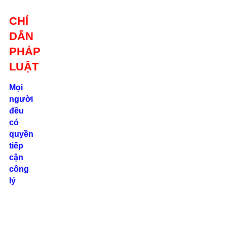
Giới thiệu
CHỈ
Liên hệ
DẪN
location_on
Số 24/2B
PHÁP
Đường Võ
Oanh, P. 25, Q.
LUẬT
Bình Thạnh, Tp.
Hồ Chí Minh
Mọi
người
phone
đều
0862.000.639
có
quyền
tiếp
cận
công
lý