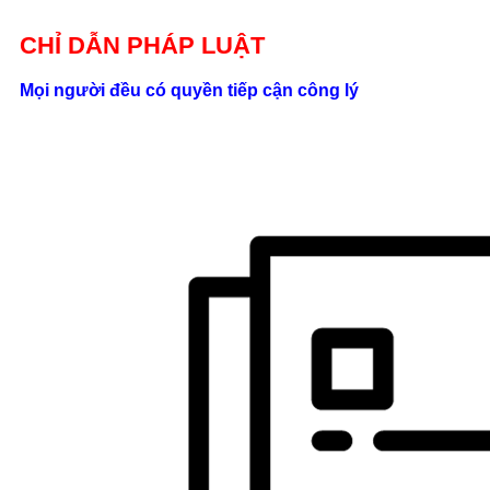
Giới thiệu
CHỈ DẪN PHÁP LUẬT
Liên hệ
Mọi người đều có quyền tiếp cận công lý
location_on
Số 24/2B
Đường Võ
Oanh, P. 25, Q.
Bình Thạnh, Tp.
Hồ Chí Minh
phone
0862.000.639