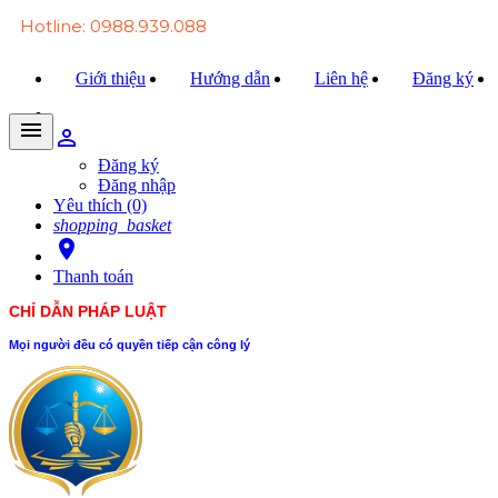
Hotline: 0988.939.088
Giới thiệu
Hướng dẫn
Liên hệ
Đăng ký
menu
person_outline
Trang chủ
Đăng ký
Đăng nhập
Văn bản Luật
Yêu thích (0)
shopping_basket
Văn bản Đảng
room
Thanh toán
Tài liệu
CHỈ DẪN PHÁP LUẬT
Xét xử
Mọi người đều có quyền tiếp cận công lý
Hỏi - đáp
Trao đổi
Tin tức