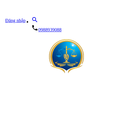
search
Đăng nhập
local_phone
0988939088