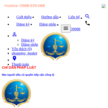
Hotline: 0988.939.088
search
Giới thiệu
Hướng dẫn
Liên hệ
local_phone
Đăng ký
Đăng nhập
menu
0988939088
person_outline
Trang chủ
Đăng ký
Văn bản Luật
Đăng nhập
Yêu thích (0)
Văn bản Đảng
shopping_basket
room
Tài liệu
Thanh toán
CHỈ DẪN PHÁP LUẬT
Xét xử
Mọi người đều có quyền tiếp cận công lý
Hỏi - đáp
Trao đổi
Tin tức