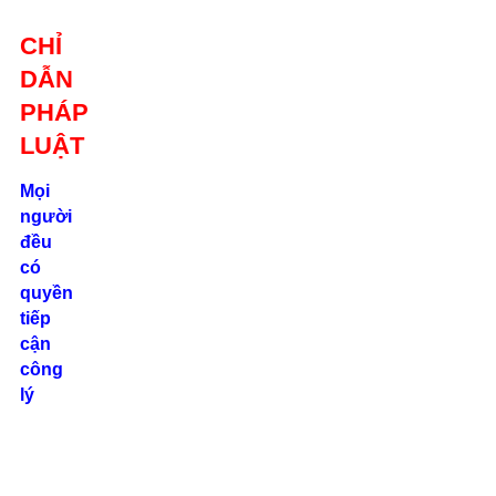
Giới thiệu
CHỈ
Liên hệ
DẪN
location_on
Số 24/2B
PHÁP
Đường Võ
Oanh, P. 25, Q.
LUẬT
Bình Thạnh, Tp.
Hồ Chí Minh
Mọi
người
phone
đều
0862.000.639
có
quyền
tiếp
cận
công
lý