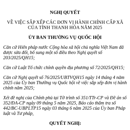
NGHỊ QUYẾT
VỀ VIỆC SẮP XẾP CÁC ĐƠN VỊ HÀNH CHÍNH CẤP XÃ
CỦA TỈNH THANH HÓA NĂM 2025
ỦY BAN THƯỜNG VỤ QUỐC HỘI
Căn cứ
Hiến pháp nước Cộng hòa xã hội chủ nghĩa Việt Nam
đã
được sửa đổi, bổ sung một số điều theo Nghị quyết số
203/2025/QH15
;
Căn cứ
Luật Tổ chức chính quyền địa phương số 72/2025/QH15
;
Căn cứ Nghị quyết số
76/2025/UBTVQH15
ngày 14 tháng 4 năm
2025 của Ủy ban Thường vụ Quốc hội về việc sắp xếp đơn vị hành
chính năm 2025;
Xét đề nghị của Chính phủ tại Tờ trình số 351/TTr-CP và Đề án số
352/ĐA-CP ngày 09 tháng 5 năm 2025, Báo cáo thẩm tra số
442/BC-UBPLTP15 ngày 03 tháng 6 năm 2025 của Ủy ban Pháp
luật và Tư pháp,
QUYẾT NGHỊ: