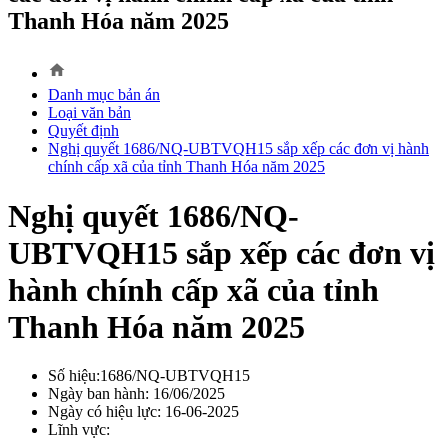
Thanh Hóa năm 2025
home
Danh mục bản án
Loại văn bản
Quyết định
Nghị quyết 1686/NQ-UBTVQH15 sắp xếp các đơn vị hành
chính cấp xã của tỉnh Thanh Hóa năm 2025
Nghị quyết 1686/NQ-
UBTVQH15 sắp xếp các đơn vị
hành chính cấp xã của tỉnh
Thanh Hóa năm 2025
Số hiệu:1686/NQ-UBTVQH15
Ngày ban hành: 16/06/2025
Ngày có hiệu lực: 16-06-2025
Lĩnh vực: