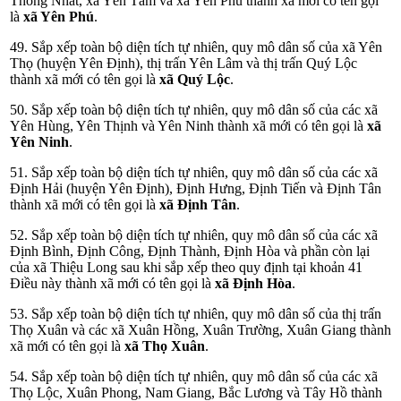
Thống Nhất, xã Yên Tâm và xã Yên Phú thành xã mới có tên gọi
là
xã Yên Phú
.
49. Sắp xếp toàn bộ diện tích tự nhiên, quy mô dân số của xã Yên
Thọ (huyện Yên Định), thị trấn Yên Lâm và thị trấn Quý Lộc
thành xã mới có tên gọi là
xã Quý Lộc
.
50. Sắp xếp toàn bộ diện tích tự nhiên, quy mô dân số của các xã
Yên Hùng, Yên Thịnh và Yên Ninh thành xã mới có tên gọi là
xã
Yên Ninh
.
51. Sắp xếp toàn bộ diện tích tự nhiên, quy mô dân số của các xã
Định Hải (huyện Yên Định), Định Hưng, Định Tiến và Định Tân
thành xã mới có tên gọi là
xã Định Tân
.
52. Sắp xếp toàn bộ diện tích tự nhiên, quy mô dân số của các xã
Định Bình, Định Công, Định Thành, Định Hòa và phần còn lại
của xã Thiệu Long sau khi sắp xếp theo quy định tại khoản 41
Điều này thành xã mới có tên gọi là
xã Định Hòa
.
53. Sắp xếp toàn bộ diện tích tự nhiên, quy mô dân số của thị trấn
Thọ Xuân và các xã Xuân Hồng, Xuân Trường, Xuân Giang thành
xã mới có tên gọi là
xã Thọ Xuân
.
54. Sắp xếp toàn bộ diện tích tự nhiên, quy mô dân số của các xã
Thọ Lộc, Xuân Phong, Nam Giang, Bắc Lương và Tây Hồ thành