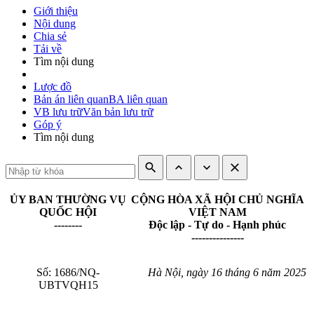
Giới thiệu
Nội dung
Chia sẻ
Tải về
Tìm nội dung
Lược đồ
Bản án liên quan
BA liên quan
VB lưu trữ
Văn bản lưu trữ
Góp ý
Tìm nội dung
search
expand_less
expand_more
close
ỦY BAN THƯỜNG VỤ
CỘNG HÒA XÃ HỘI CHỦ NGHĨA
QUỐC HỘI
VIỆT NAM
--------
Độc lập - Tự do - Hạnh phúc
---------------
Số: 1686/NQ-
Hà Nội,
ngày 16 tháng 6
năm 2025
UBTVQH15