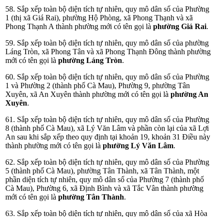
58. Sắp xếp toàn bộ diện tích tự nhiên, quy mô dân số của Phường
1 (thị xã Giá Rai), phường Hộ Phòng, xã Phong Thạnh và xã
Phong Thạnh A thành phường mới có tên gọi là
phường Giá Rai
.
59. Sắp xếp toàn bộ diện tích tự nhiên, quy mô dân số của phường
Láng Tròn, xã Phong Tân và xã Phong Thạnh Đông thành phường
mới có tên gọi là
phường Láng Tròn
.
60. Sắp xếp toàn bộ diện tích tự nhiên, quy mô dân số của Phường
1 và Phường 2 (thành phố Cà Mau), Phường 9, phường Tân
Xuyên, xã An Xuyên thành phường mới có tên gọi là
phường An
Xuyên
.
61. Sắp xếp toàn bộ diện tích tự nhiên, quy mô dân số của Phường
8 (thành phố Cà Mau), xã Lý Văn Lâm và phần còn lại của xã Lợi
An sau khi sắp xếp theo quy định tại khoản 19, khoản 31 Điều này
thành phường mới có tên gọi là
phường Lý Văn Lâm
.
62. Sắp xếp toàn bộ diện tích tự nhiên, quy mô dân số của Phường
5 (thành phố Cà Mau), phường Tân Thành, xã Tân Thành, một
phần diện tích tự nhiên, quy mô dân số của Phường 7 (thành phố
Cà Mau), Phường 6, xã Định Bình và xã Tắc Vân thành phường
mới có tên gọi là
phường Tân Thành
.
63. Sắp xếp toàn bộ diện tích tự nhiên, quy mô dân số của xã Hòa