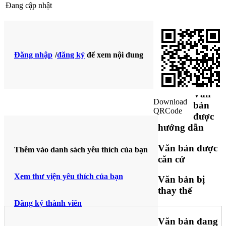
Đang cập nhật
Văn
bản bị
Đăng nhập
/
đăng ký
để xem nội dung
sửa
đổi
Văn
Download
bản
QRCode
được
hướng dẫn
Văn bản được
Thêm vào danh sách yêu thích của bạn
căn cứ
Xem thư viện yêu thích của bạn
Văn bản bị
thay thế
Đăng ký thành viên
Văn bản đang