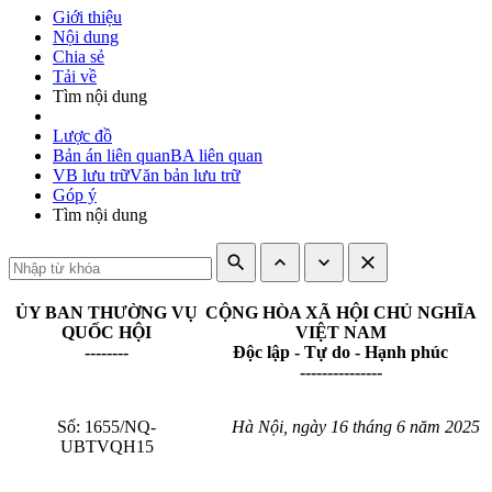
Giới thiệu
Nội dung
Chia sẻ
Tải về
Tìm nội dung
Lược đồ
Bản án liên quan
BA liên quan
VB lưu trữ
Văn bản lưu trữ
Góp ý
Tìm nội dung
search
expand_less
expand_more
close
ỦY BAN THƯỜNG VỤ
CỘNG HÒA XÃ HỘI CHỦ NGHĨA
QUỐC HỘI
VIỆT NAM
--------
Độc lập - Tự do - Hạnh phúc
---------------
Số: 1655/NQ-
Hà Nội,
ngày 16 tháng 6
năm 2025
UBTVQH15