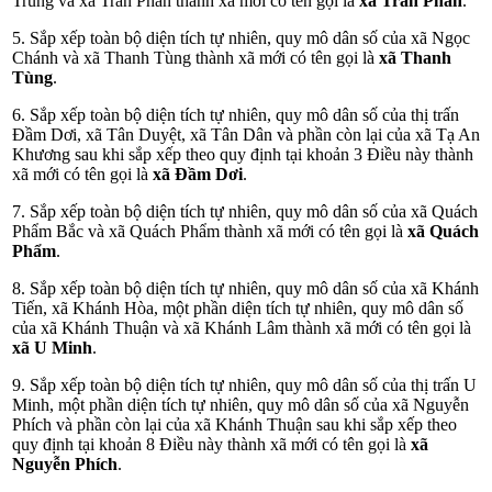
Trung và xã Trần Phán thành xã mới có tên gọi là
xã Trần Phán
.
5. Sắp xếp toàn bộ diện tích tự nhiên, quy mô dân số của xã Ngọc
Chánh và xã Thanh Tùng thành xã mới có tên gọi là
xã Thanh
Tùng
.
6. Sắp xếp toàn bộ diện tích tự nhiên, quy mô dân số của thị trấn
Đầm Dơi, xã Tân Duyệt, xã Tân Dân và phần còn lại của xã Tạ An
Khương sau khi sắp xếp theo quy định tại khoản 3 Điều này thành
xã mới có tên gọi là
xã Đầm Dơi
.
7. Sắp xếp toàn bộ diện tích tự nhiên, quy mô dân số của xã Quách
Phẩm Bắc và xã Quách Phẩm thành xã mới có tên gọi là
xã Quách
Phẩm
.
8. Sắp xếp toàn bộ diện tích tự nhiên, quy mô dân số của xã Khánh
Tiến, xã Khánh Hòa, một phần diện tích tự nhiên, quy mô dân số
của xã Khánh Thuận và xã Khánh Lâm thành xã mới có tên gọi là
xã U Minh
.
9. Sắp xếp toàn bộ diện tích tự nhiên, quy mô dân số của thị trấn U
Minh, một phần diện tích tự nhiên, quy mô dân số của xã Nguyễn
Phích và phần còn lại của xã Khánh Thuận sau khi sắp xếp theo
quy định tại khoản 8 Điều này thành xã mới có tên gọi là
xã
Nguyễn Phích
.