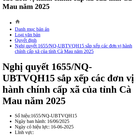
Mau năm 2025
home
Danh mục bản án
Loại văn bản
Quyết định
Nghị quyết 1655/NQ-UBTVQH15 sắp xếp các đơn vị hành
chính cấp xã của tỉnh Cà Mau năm 2025
Nghị quyết 1655/NQ-
UBTVQH15 sắp xếp các đơn vị
hành chính cấp xã của tỉnh Cà
Mau năm 2025
Số hiệu:1655/NQ-UBTVQH15
Ngày ban hành: 16/06/2025
Ngày có hiệu lực: 16-06-2025
Lĩnh vực: