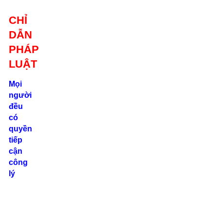
Giới thiệu
CHỈ
Liên hệ
DẪN
location_on
Số 24/2B
PHÁP
Đường Võ
Oanh, P. 25, Q.
LUẬT
Bình Thạnh, Tp.
Hồ Chí Minh
Mọi
người
phone
đều
0862.000.639
có
quyền
tiếp
cận
công
lý