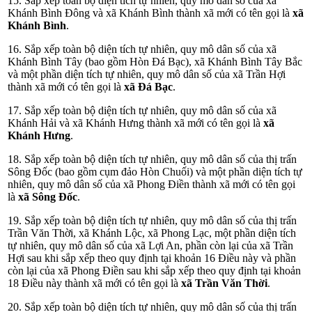
15. Sắp xếp toàn bộ diện tích tự nhiên, quy mô dân số của xã
Khánh Bình Đông và xã Khánh Bình thành xã mới có tên gọi là
xã
Khánh Bình
.
16. Sắp xếp toàn bộ diện tích tự nhiên, quy mô dân số của xã
Khánh Bình Tây (bao gồm Hòn Đá Bạc), xã Khánh Bình Tây Bắc
và một phần diện tích tự nhiên, quy mô dân số của xã Trần Hợi
thành xã mới có tên gọi là
xã Đá Bạc
.
17. Sắp xếp toàn bộ diện tích tự nhiên, quy mô dân số của xã
Khánh Hải và xã Khánh Hưng thành xã mới có tên gọi là
xã
Khánh Hưng
.
18. Sắp xếp toàn bộ diện tích tự nhiên, quy mô dân số của thị trấn
Sông Đốc (bao gồm cụm đảo Hòn Chuối) và một phần diện tích tự
nhiên, quy mô dân số của xã Phong Điền thành xã mới có tên gọi
là
xã Sông Đốc
.
19. Sắp xếp toàn bộ diện tích tự nhiên, quy mô dân số của thị trấn
Trần Văn Thời, xã Khánh Lộc, xã Phong Lạc, một phần diện tích
tự nhiên, quy mô dân số của xã Lợi An, phần còn lại của xã Trần
Hợi sau khi sắp xếp theo quy định tại khoản 16 Điều này và phần
còn lại của xã Phong Điền sau khi sắp xếp theo quy định tại khoản
18 Điều này thành xã mới có tên gọi là
xã Trần Văn Thời
.
20. Sắp xếp toàn bộ diện tích tự nhiên, quy mô dân số của thị trấn