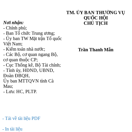
TM. ỦY BAN THƯỜNG VỤ
QUỐC HỘI
Nơi nhận:
CHỦ TỊCH
- Chính phủ;
- Ban Tổ chức Trung ương;
- Ủy ban TW Mặt trận Tổ quốc
Việt Nam;
- Kiểm toán nhà nước;
Trần Thanh Mẫn
- Các Bộ, cơ quan ngang Bộ,
cơ quan thuộc CP;
- Cục Thống kê, Bộ Tài chính;
- Tỉnh ủy, HĐND, UBND,
Đoàn ĐBQH,
Ủy ban MTTQVN tỉnh Cà
Mau;
- Lưu: HC, PLTP.
- Tải về tài liệu PDF
- In tài liệu