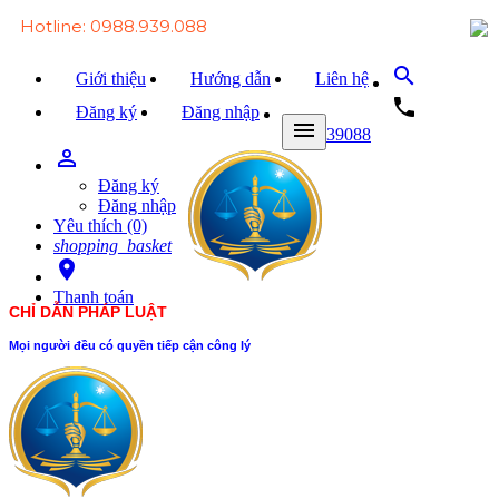
Hotline: 0988.939.088
search
Giới thiệu
Hướng dẫn
Liên hệ
local_phone
Đăng ký
Đăng nhập
menu
0988939088
person_outline
Trang chủ
Đăng ký
Văn bản Luật
Đăng nhập
Yêu thích (0)
Văn bản Đảng
shopping_basket
room
Tài liệu
Thanh toán
CHỈ DẪN PHÁP LUẬT
Xét xử
Mọi người đều có quyền tiếp cận công lý
Hỏi - đáp
Trao đổi
Tin tức