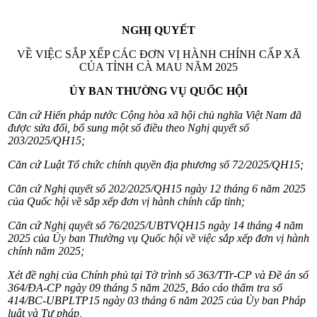
NGHỊ QUYẾT
VỀ VIỆC SẮP XẾP CÁC ĐƠN VỊ HÀNH CHÍNH CẤP XÃ
CỦA TỈNH CÀ MAU NĂM 2025
ỦY BAN THƯỜNG VỤ QUỐC HỘI
Căn cứ
Hiến pháp nước Cộng hòa xã hội chủ nghĩa Việt Nam
đã
được sửa đổi, bổ sung một số điều theo Nghị quyết số
203/2025/QH15
;
Căn cứ
Luật Tổ chức chính quyền địa phương số 72/2025/QH15
;
Căn cứ Nghị quyết số
202/2025/QH15
ngày 12 tháng 6 năm 2025
của Quốc hội về sắp xếp đơn vị hành chính cấp tỉnh;
Căn cứ Nghị quyết số
76/2025/UBTVQH15
ngày 14 tháng 4 năm
2025 của Ủy ban Thường vụ Quốc hội về việc sắp xếp đơn vị hành
chính năm 2025;
Xét đề nghị của Chính phủ tại Tờ trình số 363/TTr-CP và Đề án số
364/ĐA-CP ngày 09 tháng 5 năm 2025, Báo cáo thẩm tra số
414/BC-UBPLTP15 ngày 03 tháng 6 năm 2025 của Ủy ban Pháp
luật và Tư pháp,