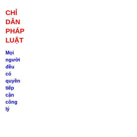
Giới thiệu
CHỈ
Liên hệ
DẪN
location_on
Số 24/2B
PHÁP
Đường Võ
Oanh, P. 25, Q.
LUẬT
Bình Thạnh, Tp.
Hồ Chí Minh
Mọi
người
phone
đều
0862.000.639
có
quyền
tiếp
cận
công
lý