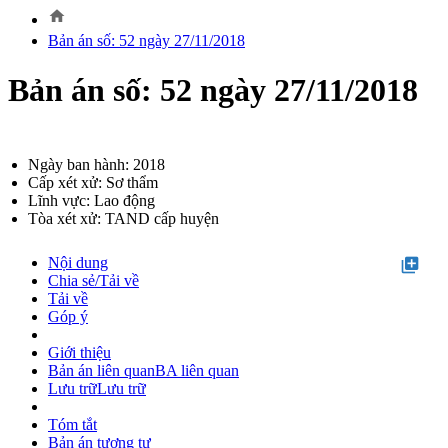
home
Bản án số: 52 ngày 27/11/2018
Bản án số: 52 ngày 27/11/2018
Ngày ban hành: 2018
Cấp xét xử: Sơ thẩm
Lĩnh vực: Lao động
Tòa xét xử: TAND cấp huyện
Nội dung
library_add
Chia sẻ/Tải về
Tải về
Góp ý
Giới thiệu
Bản án liên quan
BA liên quan
Lưu trữ
Lưu trữ
Tóm tắt
Bản án tương tự