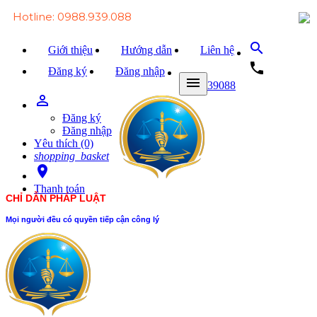
Hotline: 0988.939.088
search
Giới thiệu
Hướng dẫn
Liên hệ
local_phone
Đăng ký
Đăng nhập
menu
0988939088
person_outline
Trang chủ
Đăng ký
Văn bản Luật
Đăng nhập
Yêu thích (0)
Văn bản Đảng
shopping_basket
room
Tài liệu
Thanh toán
CHỈ DẪN PHÁP LUẬT
Xét xử
Mọi người đều có quyền tiếp cận công lý
Hỏi - đáp
Trao đổi
Tin tức