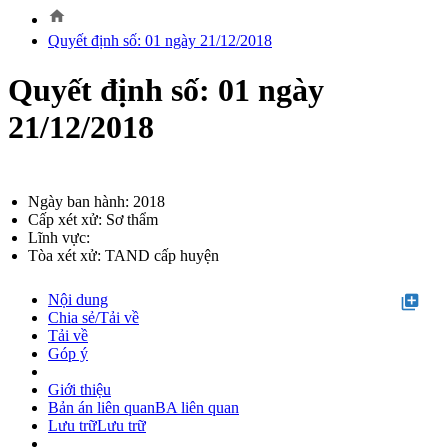
home
Quyết định số: 01 ngày 21/12/2018
Quyết định số: 01 ngày
21/12/2018
Ngày ban hành: 2018
Cấp xét xử: Sơ thẩm
Lĩnh vực:
Tòa xét xử: TAND cấp huyện
Nội dung
library_add
Chia sẻ/Tải về
Tải về
Góp ý
Giới thiệu
Bản án liên quan
BA liên quan
Lưu trữ
Lưu trữ