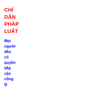
Giới thiệu
CHỈ
Liên hệ
DẪN
location_on
Số 24/2B
PHÁP
Đường Võ
Oanh, P. 25, Q.
LUẬT
Bình Thạnh, Tp.
Hồ Chí Minh
Mọi
người
phone
đều
0862.000.639
có
quyền
tiếp
cận
công
lý