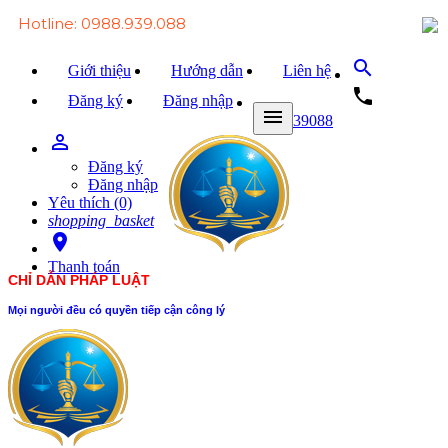
Hotline: 0988.939.088
search
Giới thiệu
Hướng dẫn
Liên hệ
local_phone
Đăng ký
Đăng nhập
menu
0988939088
person_outline
Trang chủ
Đăng ký
Văn bản Luật
Đăng nhập
Yêu thích (0)
Văn bản Đảng
shopping_basket
room
Tài liệu
Thanh toán
CHỈ DẪN PHÁP LUẬT
Xét xử
Mọi người đều có quyền tiếp cận công lý
Hỏi - đáp
Trao đổi
Tin tức