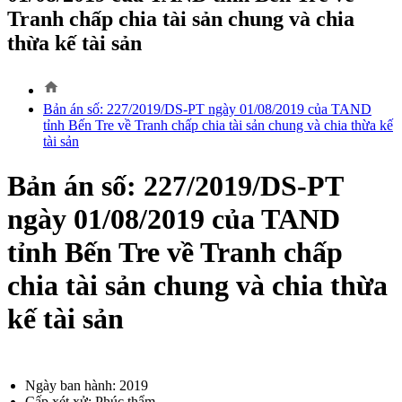
Tranh chấp chia tài sản chung và chia
thừa kế tài sản
home
Bản án số: 227/2019/DS-PT ngày 01/08/2019 của TAND
tỉnh Bến Tre về Tranh chấp chia tài sản chung và chia thừa kế
tài sản
Bản án số: 227/2019/DS-PT
ngày 01/08/2019 của TAND
tỉnh Bến Tre về Tranh chấp
chia tài sản chung và chia thừa
kế tài sản
Ngày ban hành: 2019
Cấp xét xử: Phúc thẩm