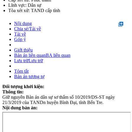
Lĩnh vực: Dân sự
Tòa xét xử: TAND cấp tỉnh
Nội dung
library_add
Chia sẻ/Tải về
Tải về
Góp ý
Giới thiệu
Bản án liên quan
BA liên quan
Lưu trữ
Lưu trữ
Tóm tắt
Bản án tương tự
Đối tượng khởi kiện:
Thông tin:
Giữ nguyên Bản án dân sự sơ thẩm số 10/2019/DS-ST ngày
21/3/2019 của TANDn huyện Bình Đại, tỉnh Bến Tre.
Nội dung bản án: