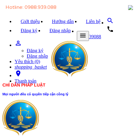
Hotline: 0988.939.088
search
Giới thiệu
Hướng dẫn
Liên hệ
local_phone
Đăng ký
Đăng nhập
menu
0988939088
person_outline
Trang chủ
Đăng ký
Văn bản Luật
Đăng nhập
Yêu thích (0)
Văn bản Đảng
shopping_basket
room
Tài liệu
Thanh toán
CHỈ DẪN PHÁP LUẬT
Xét xử
Mọi người đều có quyền tiếp cận công lý
Hỏi - đáp
Trao đổi
Tin tức