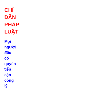
Giới thiệu
CHỈ
Liên hệ
DẪN
location_on
Số 24/2B
PHÁP
Đường Võ
Oanh, P. 25, Q.
LUẬT
Bình Thạnh, Tp.
Hồ Chí Minh
Mọi
người
phone
đều
0862.000.639
có
quyền
tiếp
cận
công
lý