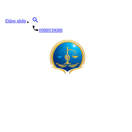
search
Đăng nhập
local_phone
0988939088