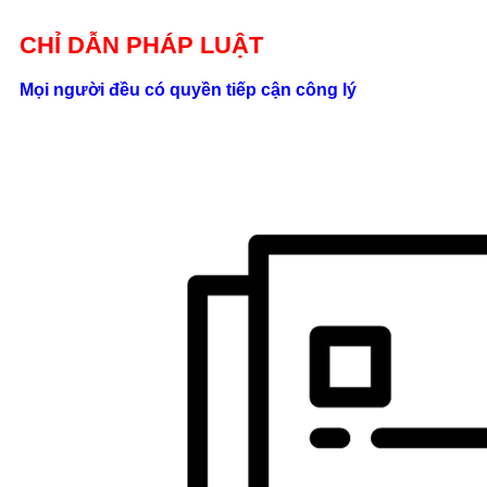
Giới thiệu
CHỈ DẪN PHÁP LUẬT
Liên hệ
Mọi người đều có quyền tiếp cận công lý
location_on
Số 24/2B
Đường Võ
Oanh, P. 25, Q.
Bình Thạnh, Tp.
Hồ Chí Minh
phone
0862.000.639