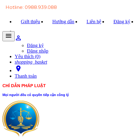
Hotline: 0988.939.088
Giới thiệu
Hướng dẫn
Liên hệ
Đăng ký
menu
person_outline
Trang chủ
Đăng ký
Đăng nhập
Văn bản Luật
Yêu thích (0)
shopping_basket
Văn bản Đảng
room
Thanh toán
Tài liệu
CHỈ DẪN PHÁP LUẬT
Xét xử
Mọi người đều có quyền tiếp cận công lý
Hỏi - đáp
Trao đổi
Tin tức