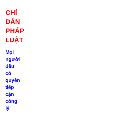
Giới thiệu
CHỈ
Liên hệ
DẪN
location_on
Số 24/2B
PHÁP
Đường Võ
Oanh, P. 25, Q.
LUẬT
Bình Thạnh, Tp.
Hồ Chí Minh
Mọi
người
phone
đều
0862.000.639
có
quyền
tiếp
cận
công
lý