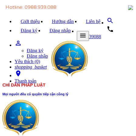
Hotline: 0988.939.088
search
Giới thiệu
Hướng dẫn
Liên hệ
local_phone
Đăng ký
Đăng nhập
menu
0988939088
person_outline
Trang chủ
Đăng ký
Văn bản Luật
Đăng nhập
Yêu thích (0)
Văn bản Đảng
shopping_basket
room
Tài liệu
Thanh toán
CHỈ DẪN PHÁP LUẬT
Xét xử
Mọi người đều có quyền tiếp cận công lý
Hỏi - đáp
Trao đổi
Tin tức