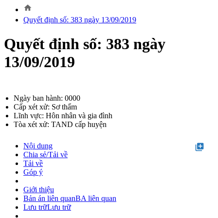
home
Quyết định số: 383 ngày 13/09/2019
Quyết định số: 383 ngày
13/09/2019
Ngày ban hành: 0000
Cấp xét xử: Sơ thẩm
Lĩnh vực: Hôn nhân và gia đình
Tòa xét xử: TAND cấp huyện
Nội dung
library_add
Chia sẻ/Tải về
Tải về
Góp ý
Giới thiệu
Bản án liên quan
BA liên quan
Lưu trữ
Lưu trữ