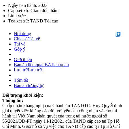
Ngày ban hành: 2023
Cấp xét xử: Giám đốc thẩm
Lĩnh vực:
Tòa xét xử: TAND Tối cao
Nội dung
library_add
Chia sẻ/Tải về
Tải về
Góp ý
Giới thiệu
Bản án liên quan
BA liên quan
Lưu trữ
Lưu trữ
Tóm tắt
Bản án tương tự
Đối tượng khởi kiện:
Thông tin:
Chấp nhận kháng nghị của Chánh án TANDTC: Hủy Quyết định
giải quyết việc kháng cáo đối với yêu cầu công nhận và cho thi
hành tại Việt Nam phán quyết của trọng tài nước ngoài số
55/2021/QĐ-PT ngày 14/12/2021 của TAND cấp cao tại Tp Hồ
Chí Minh. Giao hồ sơ vụ việc cho TAND cấp cao tại Tp Hồ Chí