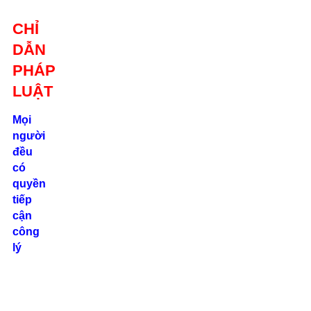
Giới thiệu
CHỈ
Liên hệ
DẪN
location_on
Số 24/2B
PHÁP
Đường Võ
Oanh, P. 25, Q.
LUẬT
Bình Thạnh, Tp.
Hồ Chí Minh
Mọi
người
phone
đều
0862.000.639
có
quyền
tiếp
cận
công
lý