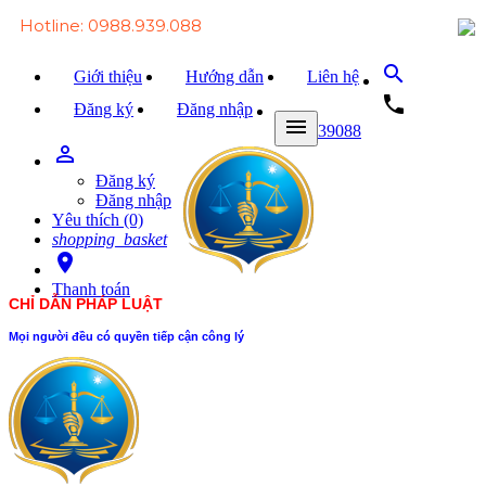
Hotline: 0988.939.088
search
Giới thiệu
Hướng dẫn
Liên hệ
local_phone
Đăng ký
Đăng nhập
menu
0988939088
person_outline
Trang chủ
Đăng ký
Văn bản Luật
Đăng nhập
Yêu thích (0)
Văn bản Đảng
shopping_basket
room
Tài liệu
Thanh toán
CHỈ DẪN PHÁP LUẬT
Xét xử
Mọi người đều có quyền tiếp cận công lý
Hỏi - đáp
Trao đổi
Tin tức