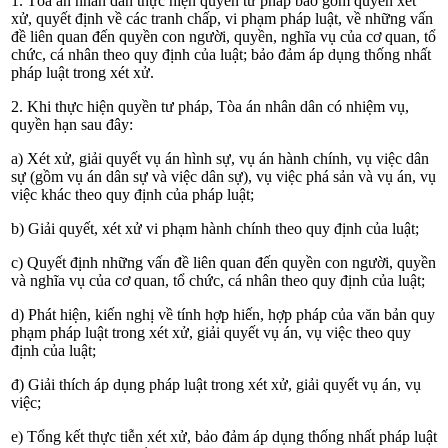
1. Tòa án nhân dân thực hiện quyền tư pháp bao gồm quyền xét
xử,
quyết định về các tranh chấp, vi phạm pháp luật, về những vấn
đề liên quan đến quyền con người, quyền, nghĩa vụ của cơ quan, tổ
chức, cá nhân theo quy định của luật; bảo đảm áp dụng thống nhất
pháp luật trong xét xử.
2. Khi thực hiện quyền tư pháp, Tòa án
nhân dân có nhiệm vụ,
quyền hạn sau đây:
a) Xét xử, giải quyết vụ án hình sự, vụ án hành chính, vụ việc dân
sự (gồm vụ án dân sự và việc dân sự), vụ việc phá sản và vụ án, vụ
việc khác theo quy định của pháp luật;
b) Giải quyết, xét xử vi phạm hành chính theo quy định của luật;
c) Quyết định những vấn đề liên quan đến quyền con người, quyền
và nghĩa vụ của cơ quan, tổ chức, cá nhân theo quy định của luật;
d) Phát hiện, kiến nghị về tính hợp hiến, hợp pháp của văn bản quy
phạm pháp luật trong xét xử, giải quyết vụ án, vụ việc theo quy
định của luật;
đ) Giải thích áp dụng pháp luật trong xét xử, giải quyết vụ án, vụ
việc;
e) Tổng kết thực tiễn xét xử, bảo đảm áp dụng thống nhất pháp luật