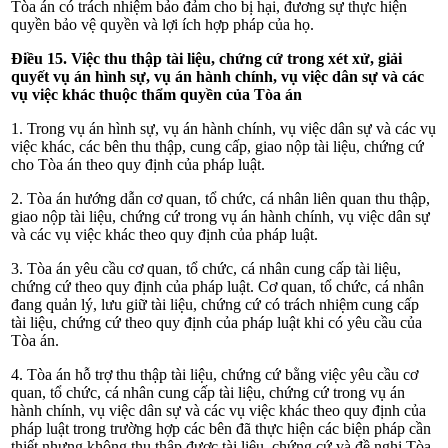
Tòa án có trách nhiệm bảo đảm cho bị hại, đương sự thực hiện
quyền bảo vệ quyền và lợi ích hợp pháp của họ.
Điều 15. Việc thu thập tài liệu, chứng cứ trong xét xử, giải
quyết vụ án hình sự, vụ án hành chính, vụ việc dân sự và các
vụ việc khác thuộc thẩm quyền của Tòa án
1. Trong vụ án hình sự, vụ án
hành chính, vụ việc dân sự và các vụ
việc khác, các bên thu thập, cung cấp, giao nộp tài liệu, chứng cứ
cho Tòa án theo quy định của pháp luật.
2. Tòa án hướng dẫn cơ quan, tổ chức, cá nhân liên quan
thu thập,
giao nộp tài liệu, chứng cứ trong vụ án hành chính, vụ việc dân sự
và các vụ việc khác
theo quy định của pháp luật.
3. Tòa án yêu cầu cơ quan, tổ chức, cá nhân cung cấp tài liệu,
chứng cứ theo quy định của pháp luật. Cơ quan, tổ chức, cá nhân
đang quản lý, lưu giữ tài liệu, chứng cứ có trách nhiệm cung cấp
tài liệu, chứng cứ theo quy định của pháp luật khi có yêu cầu của
Tòa án.
4. Tòa án hỗ trợ thu thập tài liệu, chứng cứ bằng việc yêu cầu cơ
quan, tổ chức, cá nhân cung cấp tài liệu, chứng cứ trong vụ án
hành chính, vụ việc dân sự và các vụ việc khác theo quy định của
pháp luật trong trường hợp các bên đã thực hiện các
biện pháp cần
thiết nhưng không thu thập được tài liệu, chứng cứ và đề nghị Tòa