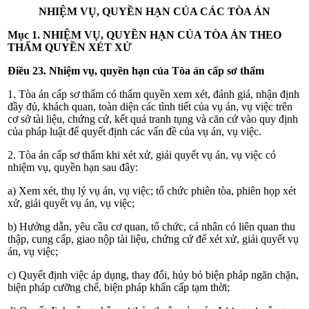
NHIỆM VỤ, QUYỀN HẠN CỦA CÁC TÒA ÁN
Mục 1. NHIỆM VỤ, QUYỀN HẠN CỦA TÒA ÁN THEO
THẨM QUYỀN XÉT XỬ
Điều 23. Nhiệm vụ, quyền hạn của Tòa án cấp sơ thẩm
1. Tòa án cấp sơ thẩm có thẩm quyền xem xét, đánh giá, nhận định
đầy đủ, khách quan, toàn diện các tình tiết của vụ án, vụ việc trên
cơ sở tài liệu, chứng cứ, kết quả tranh tụng và căn cứ vào quy định
của pháp luật để quyết định các vấn đề của vụ án, vụ việc.
2. Tòa án cấp sơ thẩm khi xét xử, giải quyết vụ án, vụ việc có
nhiệm vụ, quyền hạn sau đây:
a) Xem xét, thụ lý vụ án, vụ việc; tổ chức phiên tòa, phiên họp xét
xử, giải quyết vụ án, vụ việc;
b) Hướng dẫn, yêu cầu cơ quan, tổ chức, cá nhân có liên quan thu
thập, cung cấp, giao nộp tài liệu, chứng cứ để xét xử, giải quyết vụ
án, vụ việc;
c) Quyết định việc áp dụng, thay đổi, hủy bỏ biện pháp ngăn chặn,
biện pháp cưỡng chế, biện pháp khẩn cấp tạm thời;