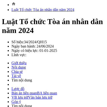
home
Luật Tổ chức Tòa án nhân dân năm 2024
Luật Tổ chức Tòa án nhân dân
năm 2024
Số hiệu:34/2024/QH15
Ngày ban hành: 24/06/2024
Ngày có hiệu lực: 01-01-2025
Lĩnh vực:
Giới thiệu
Nội dung
Chia sẻ
Tải về
Tìm nội dung
Lược đồ
Bản án liên quan
BA liên quan
VB lưu trữ
Văn bản lưu trữ
Góp ý
Tìm nội dung