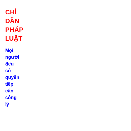
Giới thiệu
CHỈ
Liên hệ
DẪN
location_on
Số 24/2B
PHÁP
Đường Võ
Oanh, P. 25, Q.
LUẬT
Bình Thạnh, Tp.
Hồ Chí Minh
Mọi
người
phone
đều
0862.000.639
có
quyền
tiếp
cận
công
lý