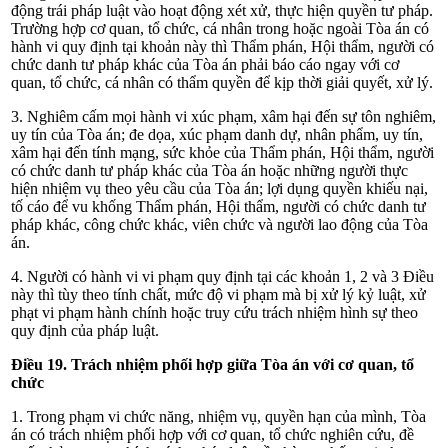
động trái pháp luật vào hoạt động xét xử, thực hiện quyền tư pháp.
Trường hợp cơ quan, tổ chức, cá nhân trong hoặc ngoài Tòa án có
hành vi quy định tại khoản này thì Thẩm phán, Hội thẩm, người có
chức danh tư pháp khác của Tòa án phải báo cáo ngay với cơ
quan, tổ chức, cá nhân có thẩm quyền để kịp thời giải quyết, xử lý.
3. Nghiêm cấm mọi hành vi xúc phạm, xâm hại đến sự tôn nghiêm,
uy tín của Tòa án; đe dọa, xúc phạm danh dự, nhân phẩm, uy tín,
xâm hại đến tính mạng, sức khỏe của Thẩm phán, Hội thẩm, người
có chức danh tư pháp khác của Tòa án hoặc những người thực
hiện nhiệm vụ theo yêu cầu của Tòa án; lợi dụng quyền khiếu nại,
tố cáo để vu khống Thẩm phán, Hội thẩm, người có chức danh tư
pháp khác, công chức khác, viên chức và người lao động của Tòa
án.
4. Người có hành vi vi phạm quy định tại các khoản 1, 2 và 3
Điều
này thì tùy theo tính chất, mức độ vi phạm mà bị xử lý kỷ luật, xử
phạt vi phạm hành chính hoặc truy cứu trách nhiệm hình sự theo
quy định của pháp luật.
Điều 19. Trách nhiệm phối hợp giữa Tòa án với cơ quan, tổ
chức
1. Trong phạm vi chức năng, nhiệm vụ, quyền hạn của mình, Tòa
án có trách nhiệm phối hợp với cơ quan, tổ chức nghiên cứu, đề