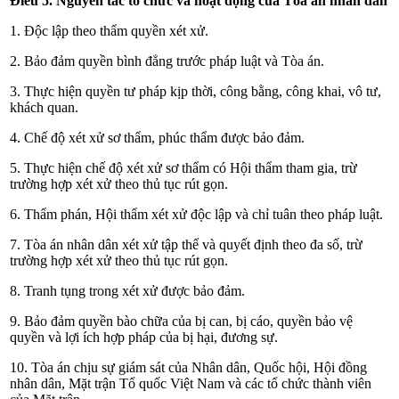
Điều 5. Nguyên tắc tổ chức và hoạt động của Tòa án nhân dân
1. Độc lập theo thẩm quyền xét xử.
2. Bảo đảm quyền bình đẳng trước pháp luật và Tòa án.
3. Thực hiện quyền tư pháp kịp thời, công bằng, công khai, vô tư,
khách quan.
4. Chế độ xét xử sơ thẩm, phúc thẩm được bảo đảm.
5. Thực hiện chế độ xét xử sơ thẩm có Hội thẩm tham gia, trừ
trường hợp xét xử theo thủ tục rút gọn.
6. Thẩm phán, Hội thẩm xét xử độc lập và chỉ tuân theo pháp luật.
7. Tòa án nhân dân
xét xử tập thể và quyết định theo đa số, trừ
trường hợp xét xử theo thủ tục rút gọn.
8. Tranh tụng trong xét xử được bảo đảm.
9. Bảo đảm quyền bào chữa của bị can, bị cáo, quyền bảo vệ
quyền và lợi ích hợp pháp của bị hại, đương sự.
10. Tòa án chịu sự giám sát của Nhân dân, Quốc hội, Hội đồng
nhân dân, Mặt trận Tổ quốc Việt Nam và các tổ chức thành viên