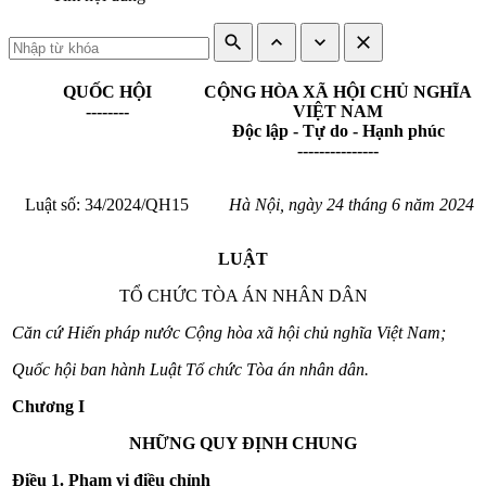
search
expand_less
expand_more
close
QUỐC HỘI
CỘNG HÒA XÃ HỘI CHỦ NGHĨA
--------
VIỆT NAM
Độc lập - Tự do - Hạnh phúc
---------------
Luật số: 34/2024/QH15
Hà Nội, ngày 24 tháng 6 năm 2024
LUẬT
TỔ CHỨC TÒA ÁN NHÂN DÂN
Căn cứ
Hiến pháp nước Cộng hòa xã hội chủ nghĩa Việt Nam
;
Quốc hội ban hành Luật Tổ chức Tòa án nhân dân.
Chương I
NHỮNG QUY ĐỊNH CHUNG
Điều 1. Phạm vi điều chỉnh