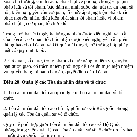
xuất chủ trương, chính sách, pháp luật về phòng, chống vi phạm
pháp luật và tội phạm, bảo đảm an ninh quốc gia, trật tự, an toàn xã
hội; kiến nghị, yêu cầu cơ quan, tổ chức áp dụng biện pháp khắc
phục nguyên nhân, điều kiện phát sinh tội phạm hoặc vi phạm
pháp luật tại cơ quan, tổ chức đó.
Trong thời hạn 30 ngày kể từ ngày nhận được kiến nghị, yêu cầu
của Tòa án, cơ quan, tổ chức nhận được kiến nghị, yêu cầu phải
thông báo cho Tòa án về kết quả giải quyết, trừ trường hợp pháp
luật có quy định khác.
2. Cơ quan, tổ chức, trong phạm vi chức năng, nhiệm vụ, quyền
hạn được giao, có trách nhiệm phối hợp để Tòa án thực hiện nhiệm
vụ, quyền hạn; thi hành bản án, quyết định của Tòa án.
Điều 20. Quản lý các Tòa án nhân dân về tổ chức
1. Tòa án nhân dân tối cao quản lý các Tòa án nhân dân về tổ
chức.
2. Tòa án nhân dân tối cao chủ trì, phối hợp với Bộ Quốc phòng
quản lý các Tòa án quân sự về tổ chức.
Quy chế phối hợp giữa Tòa án nhân dân tối cao và Bộ Quốc
phòng trong việc quản lý các Tòa án quân sự về tổ chức do Ủy ban
Thường vụ Quốc hội quy định.