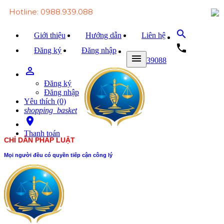
Hotline: 0988.939.088
search
Giới thiệu
Hướng dẫn
Liên hệ
local_phone
Đăng ký
Đăng nhập
menu
0988939088
person_outline
Trang chủ
Đăng ký
Văn bản Luật
Đăng nhập
Yêu thích (0)
Văn bản Đảng
shopping_basket
room
Tài liệu
Thanh toán
CHỈ DẪN PHÁP LUẬT
Xét xử
Mọi người đều có quyền tiếp cận công lý
Hỏi - đáp
Trao đổi
Tin tức